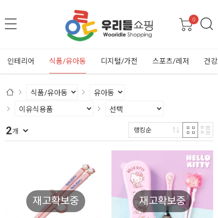
0
인테리어
식품/유아동
디지털/가전
스포츠/레저
건강
2
랭킹순
개
재고확보중
재고확보중