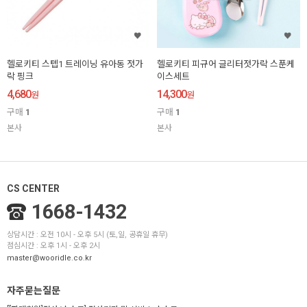
헬로키티 스텝1 트레이닝 유아동 젓가
헬로키티 피규어 글리터젓가락 스푼케
락 핑크
이스세트
4,680
14,300
원
원
구매
1
구매
1
본사
본사
CS CENTER
1668-1432
상담시간 : 오전 10시 - 오후 5시 (토,일, 공휴일 휴무)
점심시간 : 오후 1시 - 오후 2시
master@wooridle.co.kr
자주묻는질문