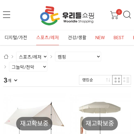
0
디지털/가전
스포츠/레저
건강/생활
NEW
BEST
3
랭킹순
개
재고확보중
재고확보중