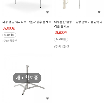
와룡 캠핑 헥사타프 그늘막 방수 풀세트
와룡물산 캠핑 초경랑 알루미늄 감성파
라솔 풀세트
69,000
원
58,800
원
무료배송
무료배송
(주)와룡물산
(주)와룡물산
재고확보중