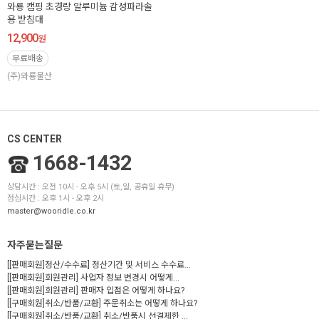
와룡 캠핑 초경랑 알루미늄 감성파라솔
용 받침대
12,900
원
무료배송
(주)와룡물산
CS CENTER
1668-1432
상담시간 : 오전 10시 - 오후 5시 (토,일, 공휴일 휴무)
점심시간 : 오후 1시 - 오후 2시
master@wooridle.co.kr
자주묻는질문
[[판매회원]정산/수수료] 정산기간 및 서비스 수수료...
[[판매회원]회원관리] 사업자 정보 변경시 어떻게...
[[판매회원]회원관리] 판매자 입점은 어떻게 하나요?
[[구매회원]취소/반품/교환] 주문취소는 어떻게 하나요?
[[구매회원]취소/반품/교환] 취소/반품시 선결제한 ...