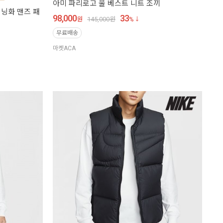
아미 파리로고 울 베스트 니트 조끼
런닝화 맨즈 패
98,000
33
원
145,000
원
%
무료배송
마켓ACA