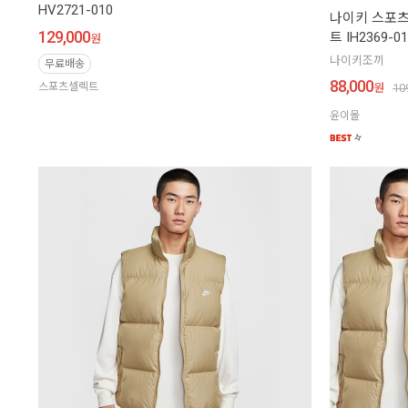
HV2721-010
나이키 스포츠
129,000
트 IH2369-0
원
나이키조끼
무료배송
88,000
스포츠셀렉트
원
10
윤이몰