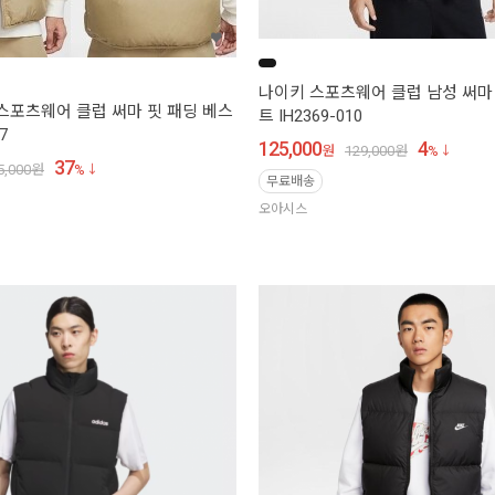
나이키 스포츠웨어 클럽 남성 써마
 스포츠웨어 클럽 써마 핏 패딩 베스
트 IH2369-010
7
125,000
4
원
129,000
원
%
37
5,000
원
%
무료배송
오아시스