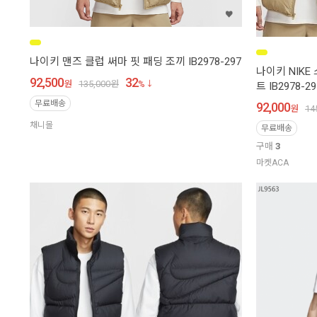
나이키 맨즈 클럽 써마 핏 패딩 조끼 IB2978-297
나이키 NIKE
92,500
32
원
135,000
원
%
트 IB2978-29
무료배송
92,000
원
14
채니몰
무료배송
구매
3
마켓ACA