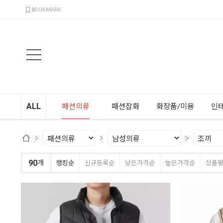
검색
BOOKMARK
ALL
패션의류
패션잡화
화장품/미용
인
90
개
랭킹순
신규등록순
낮은가격순
높은가격순
상품