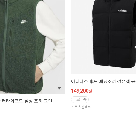
아디다스 후드 패딩조끼 검은색 공용 
149,200
원
무료배송
윈터라이즈드 남성 조끼 그린
스포츠셀렉트