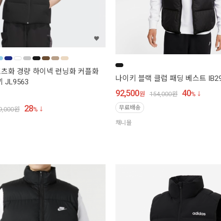
츠화 경량 하이넥 런닝화 커플화
나이키 블랙 클럽 패딩 베스트 IB29
 JL9563
92,500
40
원
154,000
원
%
28
무료배송
9,000
원
%
채니몰