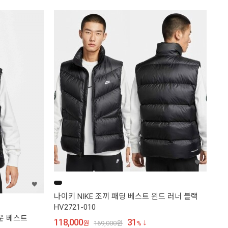
나이키 NIKE 조끼 패딩 베스트 윈드 러너 블랙
HV2721-010
운 베스트
118,000
31
원
169,000
원
%