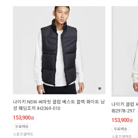
나이키 NSW 써마핏 클럽 베스트 블랙 화이트 남
나이키 클럽 
성 패딩조끼 IH2369-010
IB2978-297
153,900
원
153,900
원
무료배송
무료배송
스포츠셀렉트
스포츠셀렉트