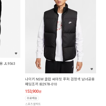
JL9563
나이키 NSW 클럽 써마핏 푸퍼 검정색 남녀공용
패딩조끼 IB2978-010
153,900
원
무료배송
스포츠셀렉트