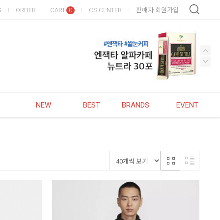
G
ORDER
CART
CS CENTER
판매자 회원가입
0
NEW
BEST
BRANDS
EVENT