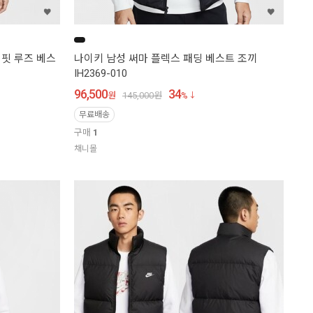
 핏 루즈 베스
나이키 남성 써마 플렉스 패딩 베스트 조끼
IH2369-010
96,500
34
원
145,000
원
%
무료배송
구매
1
채니몰