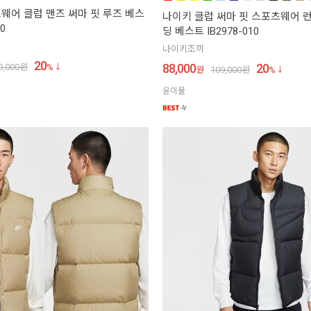
웨어 클럽 맨즈 써마 핏 루즈 베스
나이키 클럽 써마 핏 스포츠웨어 
10
딩 베스트 IB2978-010
나이키조끼
20
88,000
20
9,000
원
%
원
109,000
원
%
윤이몰