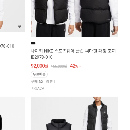
78-010
나이키 NIKE 스포츠웨어 클럽 써마핏 패딩 조끼
IB2978-010
92,000
42
원
156,000
원
%
무료배송
구매
32
리뷰
1
마켓ACA