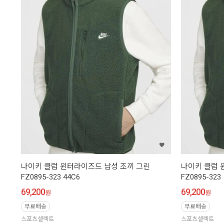
나이키 클럽 윈터라이즈드 남성 조끼 그린
나이키 클럽 
FZ0895-323 44C6
FZ0895-323
69,200
69,200
원
원
무료배송
무료배송
스포츠셀렉트
스포츠셀렉트