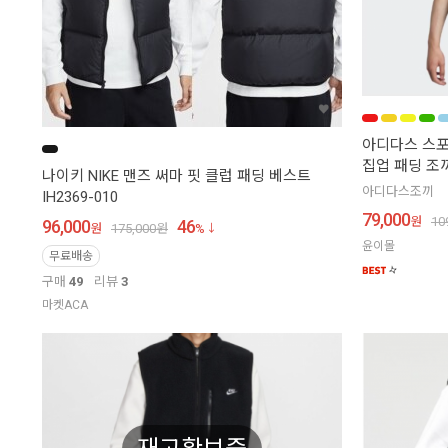
아디다스 스포
집업 패딩 조끼
나이키 NIKE 맨즈 써마 핏 클럽 패딩 베스트
아디다스조끼
IH2369-010
79,000
원
10
96,000
46
원
175,000
원
%
윤이몰
무료배송
구매
49
리뷰
3
마켓ACA