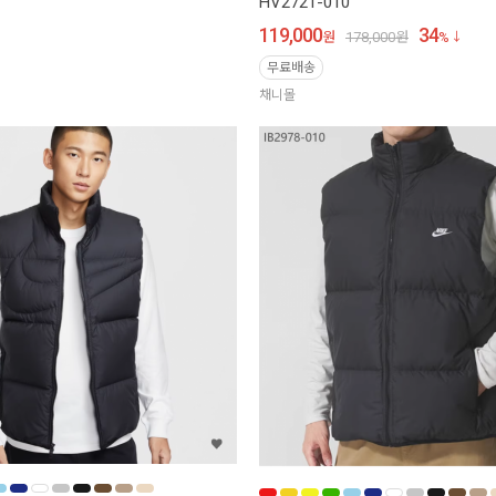
HV2721-010
119,000
34
원
178,000
원
%
무료배송
채니몰