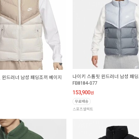
나이키 스톰핏 윈드러너 남성 패
 윈드러너 남성 패딩조끼 베이지
FB8184-077
153,900
원
무료배송
스포츠셀렉트