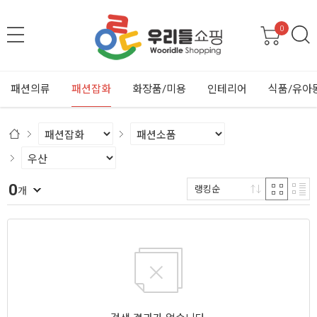
0
패션의류
패션잡화
화장품/미용
인테리어
식품/유아
0
랭킹순
개