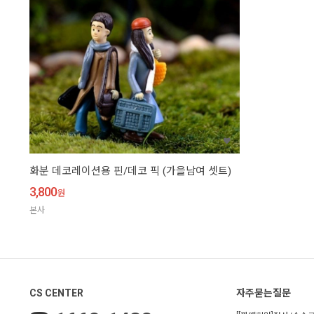
화분 데코레이션용 핀/데코 픽 (가을남여 셋트)
3,800
원
본사
CS CENTER
자주묻는질문