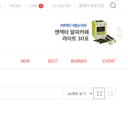
G
ORDER
CART
CS CENTER
판매자 회원가입
0
NEW
BEST
BRANDS
EVENT