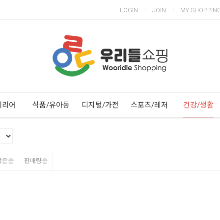
LOGIN
JOIN
MY SHOPPIN
Next
Previous
테리어
식품/유아동
디지털/가전
스포츠/레저
건강/생활
많은순
판매량순