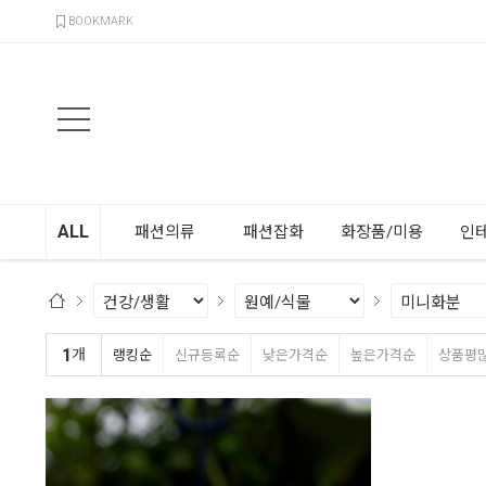
검색
BOOKMARK
ALL
패션의류
패션잡화
화장품/미용
인
1
개
랭킹순
신규등록순
낮은가격순
높은가격순
상품평