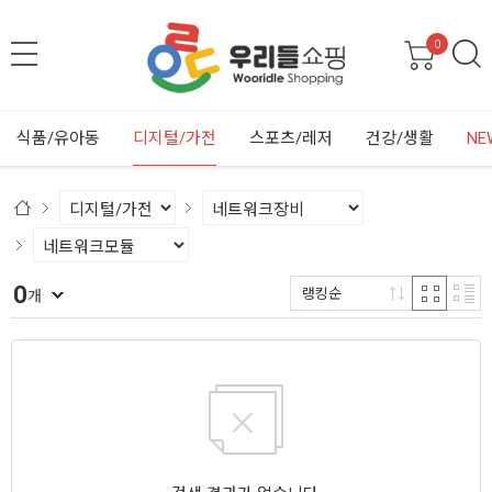
0
식품/유아동
디지털/가전
스포츠/레저
건강/생활
NE
0
랭킹순
개