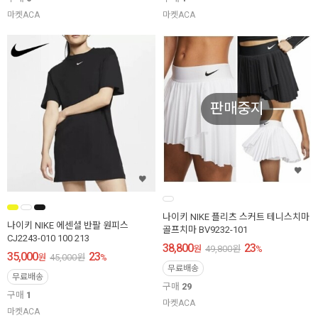
마켓ACA
마켓ACA
판매중지
나이키 NIKE 플리츠 스커트 테니스치마
나이키 NIKE 에센셜 반팔 원피스
골프치마 BV9232-101
CJ2243-010 100 213
38,800
23
원
49,800
원
%
35,000
23
원
45,000
원
%
무료배송
무료배송
구매
29
구매
1
마켓ACA
마켓ACA