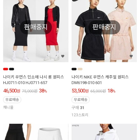
판매중지
판매중지
나이키 우먼스 민소매 나시 롱 원피스
나이키 NIKE 우먼스 캐주얼 원피스
HJ0711-010 HJ0711-657
DM6198-010 601
46,500
38
53,500
18
원
75,000
원
%
원
65,000
원
%
무료배송
무료배송
채니몰
구매
31
123스토리