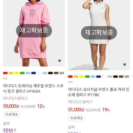
재고확보중
재고확보중
아디다스 트레이닝 캐주얼 우먼스 스우
아디다스 오리지널 우먼스 폴로 카라 민
시 핑크 원피스 HY4269
소매 원피스 IP1780
아디다스원피스
아디다스원피스
59,000
12
원
67,000
원
%
51,000
19
원
62,200
원
%
무료배송
무료배송
블랙
블랙