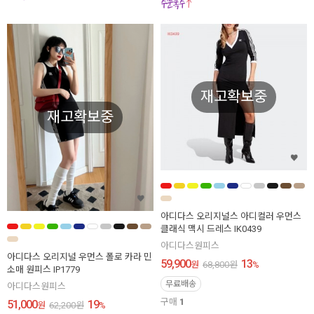
재고확보중
재고확보중
아디다스 오리지널스 아디컬러 우먼스
클래식 맥시 드레스 IK0439
아디다스원피스
아디다스 오리지널 우먼스 폴로 카라 민
59,900
13
원
68,800
원
%
소매 원피스 IP1779
무료배송
아디다스원피스
구매
1
51,000
19
원
62,200
원
%