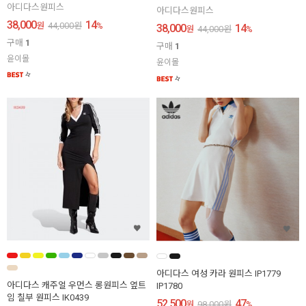
아디다스원피스
아디다스원피스
38,000
14
원
44,000
원
%
38,000
14
원
44,000
원
%
구매
1
구매
1
윤이몰
윤이몰
아디다스 여성 카라 원피스 IP1779
아디다스 캐주얼 우먼스 롱원피스 옆트
IP1780
임 칠부 원피스 IK0439
52,500
47
원
98,000
원
%