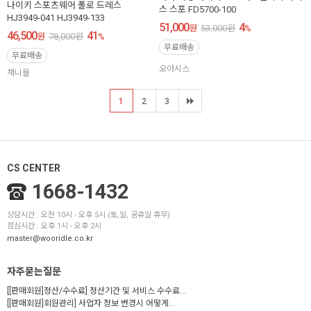
나이키 스포츠웨어 폴로 드레스
스 스포 FD5700-100
HJ3949-041 HJ3949-133
51,000
4
원
53,000
원
%
46,500
41
원
78,000
원
%
무료배송
무료배송
오아시스
채니몰
1
2
3
CS CENTER
1668-1432
상담시간 : 오전 10시 - 오후 5시 (토,일, 공휴일 휴무)
점심시간 : 오후 1시 - 오후 2시
master@wooridle.co.kr
자주묻는질문
[[판매회원]정산/수수료] 정산기간 및 서비스 수수료...
[[판매회원]회원관리] 사업자 정보 변경시 어떻게...