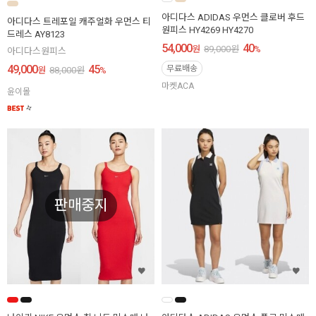
아디다스 ADIDAS 우먼스 클로버 후드
아디다스 트레포일 캐주얼화 우먼스 티
원피스 HY4269 HY4270
드레스 AY8123
54,000
40
원
89,000
원
%
아디다스원피스
49,000
45
무료배송
원
88,000
원
%
마켓ACA
윤이몰
판매중지