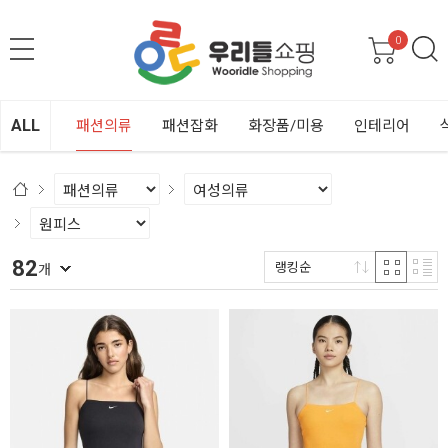
0
ALL
패션의류
패션잡화
화장품/미용
인테리어
82
랭킹순
개