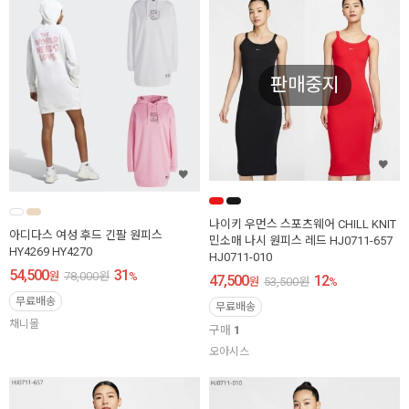
판매중지
나이키 우먼스 스포츠웨어 CHILL KNIT
아디다스 여성 후드 긴팔 원피스
민소매 나시 원피스 레드 HJ0711-657
HY4269 HY4270
HJ0711-010
54,500
31
원
78,000
원
%
47,500
12
원
53,500
원
%
무료배송
무료배송
채니몰
구매
1
오아시스