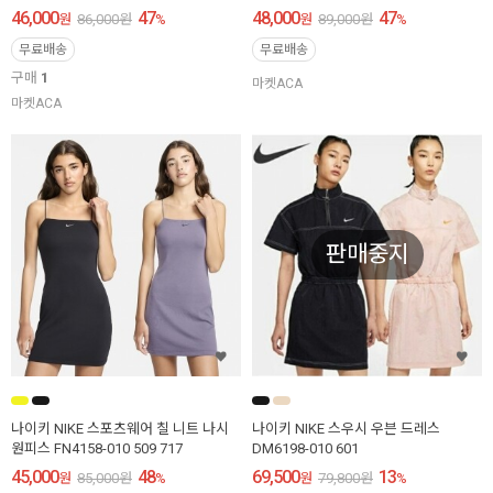
46,000
47
48,000
47
원
86,000
원
%
원
89,000
원
%
무료배송
무료배송
구매
1
마켓ACA
마켓ACA
판매중지
나이키 NIKE 스포츠웨어 칠 니트 나시
나이키 NIKE 스우시 우븐 드레스
원피스 FN4158-010 509 717
DM6198-010 601
45,000
48
69,500
13
원
85,000
원
%
원
79,800
원
%