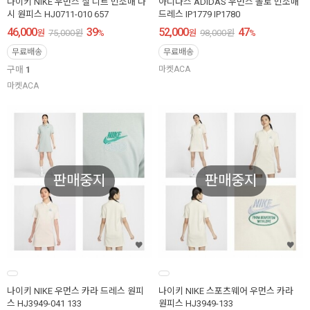
나이키 NIKE 우먼스 칠 니트 민소매 나
아디다스 ADIDAS 우먼스 폴로 민소매
시 원피스 HJ0711-010 657
드레스 IP1779 IP1780
46,000
39
52,000
47
원
75,000
원
%
원
98,000
원
%
무료배송
무료배송
구매
1
마켓ACA
마켓ACA
판매중지
판매중지
나이키 NIKE 우먼스 카라 드레스 원피
나이키 NIKE 스포츠웨어 우먼스 카라
스 HJ3949-041 133
원피스 HJ3949-133