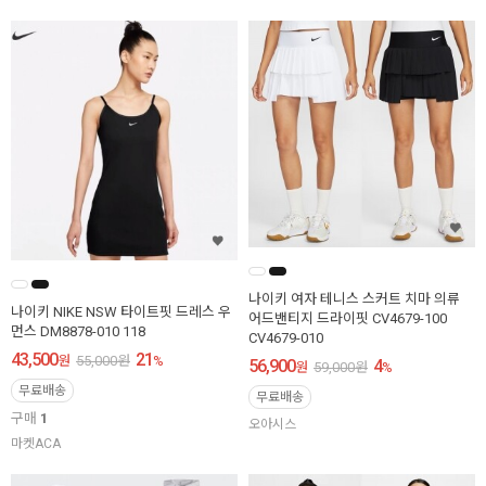
나이키 여자 테니스 스커트 치마 의류
나이키 NIKE NSW 타이트핏 드레스 우
어드밴티지 드라이핏 CV4679-100
먼스 DM8878-010 118
CV4679-010
43,500
21
원
55,000
원
%
56,900
4
원
59,000
원
%
무료배송
무료배송
구매
1
오아시스
마켓ACA