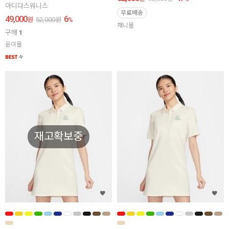
아디다스워니스
무료배송
49,000
6
원
52,000
원
%
채니몰
구매
1
윤이몰
재고확보중