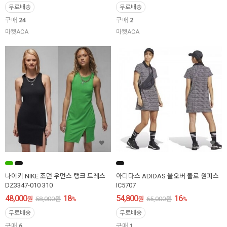
무료배송
무료배송
구매
24
구매
2
마켓ACA
마켓ACA
나이키 NIKE 조던 우먼스 탱크 드레스
아디다스 ADIDAS 올오버 폴로 원피스
DZ3347-010 310
IC5707
48,000
18
54,800
16
원
58,000
원
%
원
65,000
원
%
무료배송
무료배송
구매
6
구매
1