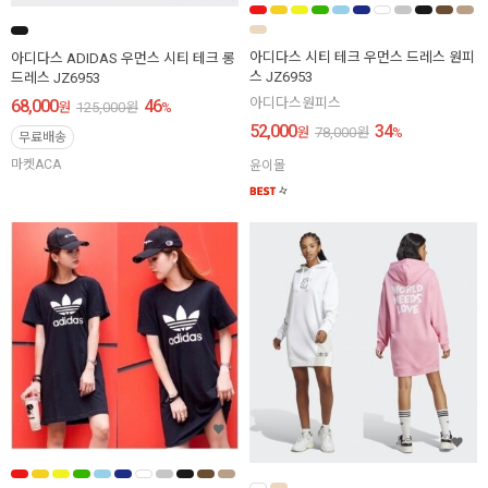
아디다스 시티 테크 우먼스 드레스 원피
아디다스 ADIDAS 우먼스 시티 테크 롱
스 JZ6953
드레스 JZ6953
아디다스원피스
68,000
46
원
125,000
원
%
52,000
34
원
78,000
원
%
무료배송
마켓ACA
윤이몰