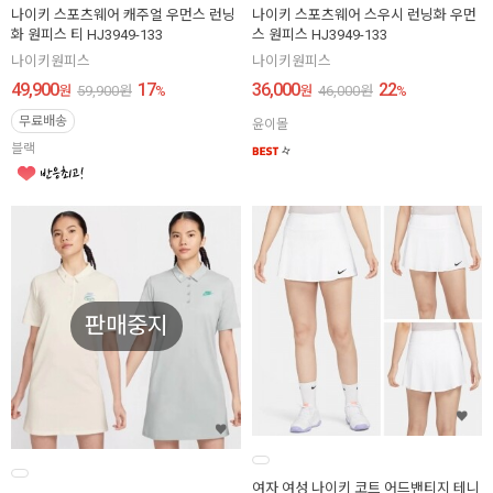
나이키 스포츠웨어 캐주얼 우먼스 런닝
나이키 스포츠웨어 스우시 런닝화 우먼
화 원피스 티 HJ3949-133
스 원피스 HJ3949-133
나이키원피스
나이키원피스
49,900
17
36,000
22
원
59,900
원
%
원
46,000
원
%
무료배송
윤이몰
블랙
판매중지
여자 여성 나이키 코트 어드밴티지 테니