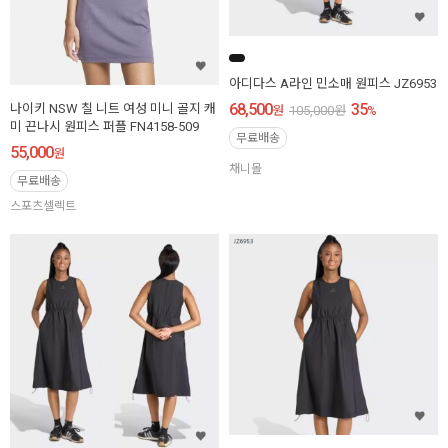
아디다스 A라인 민소매 원피스 JZ6953
68,500
35
나이키 NSW 칠 니트 여성 미니 골지 캐
원
105,000
원
%
미 끈나시 원피스 퍼플 FN4158-509
무료배송
55,000
원
채니몰
무료배송
스포츠셀렉트