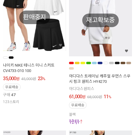
판매중지
재고확보중
나이키 NIKE 테니스 미니 스커트
CV4733-010 100
아디다스 트레이닝 캐주얼 우먼스 스우
35,000
23
원
45,000
원
%
시 핑크 원피스 HY4270
무료배송
아디다스원피스
구매
47
61,000
11
원
68,000
원
%
123스토리
무료배송
블랙