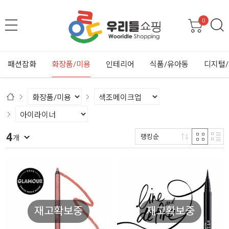
0
패션잡화
화장품/미용
인테리어
식품/유아동
디지털
4
랭킹순
개
재고확보중
재고확보중