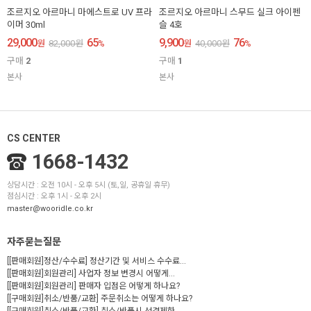
조르지오 아르마니 마에스트로 UV 프라
조르지오 아르마니 스무드 실크 아이펜
이머 30ml
슬 4호
29,000
65
9,900
76
원
82,000
원
%
원
40,000
원
%
구매
2
구매
1
본사
본사
CS CENTER
1668-1432
상담시간 : 오전 10시 - 오후 5시 (토,일, 공휴일 휴무)
점심시간 : 오후 1시 - 오후 2시
master@wooridle.co.kr
자주묻는질문
[[판매회원]정산/수수료] 정산기간 및 서비스 수수료...
[[판매회원]회원관리] 사업자 정보 변경시 어떻게...
[[판매회원]회원관리] 판매자 입점은 어떻게 하나요?
[[구매회원]취소/반품/교환] 주문취소는 어떻게 하나요?