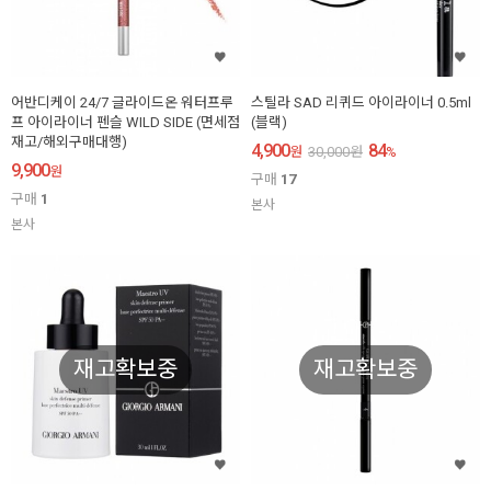
어반디케이 24/7 글라이드온 워터프루
스틸라 SAD 리퀴드 아이라이너 0.5ml
프 아이라이너 펜슬 WILD SIDE (면세점
(블랙)
재고/해외구매대행)
4,900
84
원
30,000
원
%
9,900
원
구매
17
구매
1
본사
본사
재고확보중
재고확보중