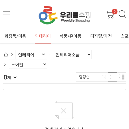
0
화장품/미용
인테리어
식품/유아동
디지털/가전
스포
0
랭킹순
개