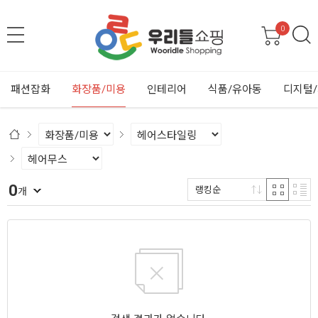
0
패션잡화
화장품/미용
인테리어
식품/유아동
디지털
0
랭킹순
개