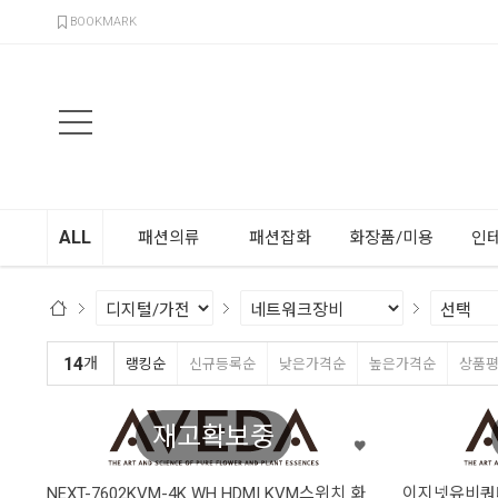
검색
BOOKMARK
ALL
패션의류
패션잡화
화장품/미용
인
14
개
랭킹순
신규등록순
낮은가격순
높은가격순
상품
재고확보중
NEXT-7602KVM-4K WH HDMI KVM스위치 화
이지넷유비쿼터스