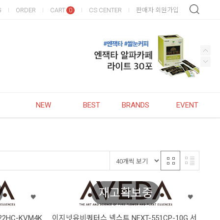
G
ORDER
CART
CS CENTER
판매자 회원가입
0
NEW
BEST
BRANDS
EVENT
재고확보중
2HC-KVM4K
이지넷유비쿼터스 넥스트 NEXT-551CP-10G 서