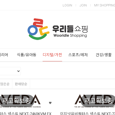
LOGIN
JOIN
MY SHOPPIN
Next
Previous
테리어
식품/유아동
디지털/가전
스포츠/레저
건강/생활
평많은순
판매량순
재고확보중
재고확보중
 넥스트 NEXT-7460KVM EX
이지넷유비쿼터스 넥스트 NEXT-72