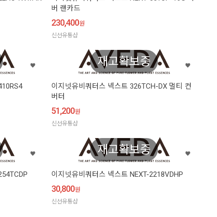
버 랜카드
230,400
원
신선유통샵
재고확보중
10RS4
이지넷유비쿼터스 넥스트 326TCH-DX 멀티 컨
버터
51,200
원
신선유통샵
재고확보중
54TCDP
이지넷유비쿼터스 넥스트 NEXT-2218VDHP
30,800
원
신선유통샵