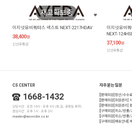
재고확보중
이지넷유비쿼터스 넥스트 NEXT-2217HDAV
이지넷유비쿼터스
NEXT-124HS
38,400
원
37,100
원
신선유통샵
신선유통샵
CS CENTER
자주묻는질문
1668-1432
[[판매회원]정산/수수료
[[판매회원]회원관리] 
[[판매회원]회원관리]
상담시간 : 오전 10시 - 오후 5시 (토,일, 공휴일 휴무)
[[구매회원]취소/반품
점심시간 : 오후 1시 - 오후 2시
[[구매회원]취소/반품/
master@wooridle.co.kr
[[구매회원]배송안내]