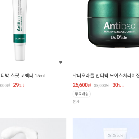
티박 스팟 코렉터 15ml
닥터오라클 안티박 모이스처라이징 
29
26,600
30
,000
원
%
원
38,000
원
%
무료배송
본사