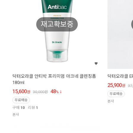
재고확보중
닥터오라클 안티박 프리미엄 아크네 클렌징폼
닥터오라클 EP
180ml
25,900
원
37
15,600
48
원
30,000
원
%
무료배송
무료배송
본사
구매
10
리뷰
1
본사