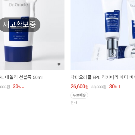
재고확보중
L 데일리 선블록 50ml
닥터오라클 EPL 리커버리 메디 비비
30
26,600
30
,000
원
%
원
38,000
원
%
무료배송
본사