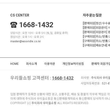
CS CENTER
자주묻는질문
1668-1432
[[판매회원]정산/수수료
[[판매회원]회원관리] 
[[판매회원]회원관리]
상담시간 : 오전 10시 - 오후 5시 (토,일, 공휴일 휴무)
[[구매회원]취소/반품
점심시간 : 오후 1시 - 오후 2시
[[구매회원]취소/반품/
master@wooridle.co.kr
[[구매회원]배송안내]
HOME
회사소개
이용약관
개인정보처리방침
판매자 회원가
우리들쇼핑 고객센터 :
1668-1432
회사명 :
주식회사 우리
사업자등록번호 :
521-8
입점 판매자가 등록한 상품에 대한 광고, 상품주문, 배송 및 환불의 의무와 책임은 
이에 대하여 주식회사 우리들쇼핑은 통신판매중개자로서 통신판매의 당사자가 아니므
COPYRIGHT (c)
주식회사 우리들쇼핑
ALL RIGHTS RESERVED.