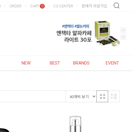
G
ORDER
CART
CS CENTER
판매자 회원가입
0
NEW
BEST
BRANDS
EVENT