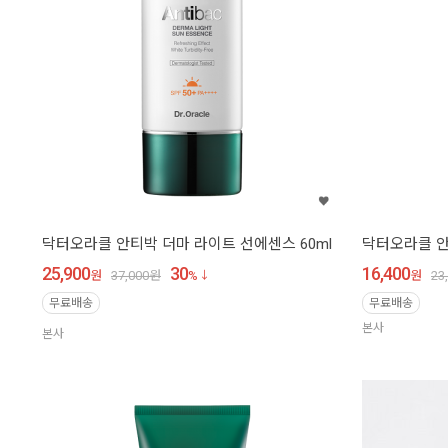
닥터오라클 안티박 더마 라이트 선에센스 60ml
닥터오라클 안
25,900
30
16,400
원
37,000
원
%
원
23
무료배송
무료배송
본사
본사