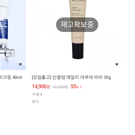
재고확보중
크림 40ml
[당일출고] 인셀덤 데일리 아쿠아 비비 30g
14,900
55
원
33,000
원
%
구매
1
본사