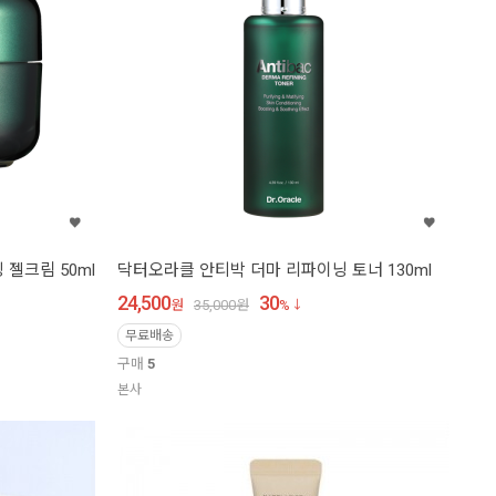
젤크림 50ml
닥터오라클 안티박 더마 리파이닝 토너 130ml
24,500
30
원
35,000
원
%
무료배송
구매
5
본사