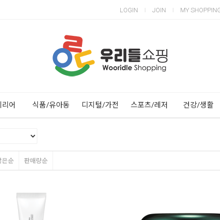
LOGIN
JOIN
MY SHOPPIN
Next
Previous
테리어
식품/유아동
디지털/가전
스포츠/레저
건강/생활
많은순
판매량순