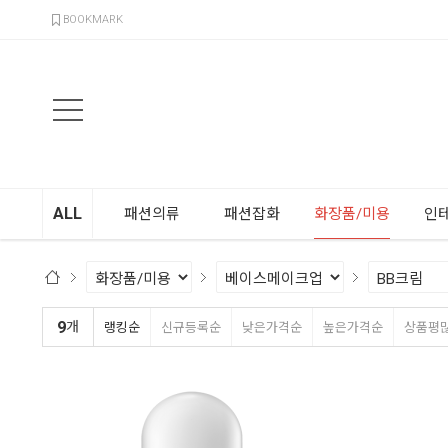
검색
BOOKMARK
ALL
패션의류
패션잡화
화장품/미용
인
9
개
랭킹순
신규등록순
낮은가격순
높은가격순
상품평