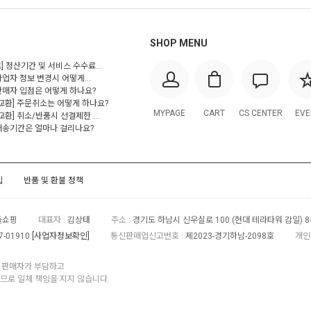
SHOP MENU
] 정산기간 및 서비스 수수료...
사업자 정보 변경시 어떻게...
 판매자 입점은 어떻게 하나요?
/교환] 주문취소는 어떻게 하나요?
MYPAGE
CART
CS CENTER
EVE
교환] 취소/반품시 선결제한 ...
 배송기간은 얼마나 걸리나요?
입
반품 및 환불 정책
들쇼핑
대표자 :
김상태
주소 :
경기도 하남시 신우실로 100 (현대 테라타워 감일) 8
7-01910
[사업자정보확인]
통신판매업신고번호 :
제2023-경기하남-2098호
개인
각 판매자가 부담하고
로 일체 책임을 지지 않습니다.