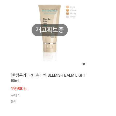
재고확보중
[한정특가] 닥터슈라멕 BLEMISH BALM LIGHT
50ml
19,900
원
구매
1
본사