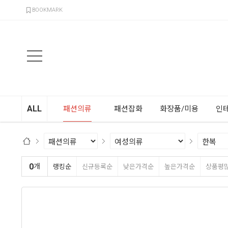
검색
BOOKMARK
ALL
패션의류
패션잡화
화장품/미용
인
0
개
랭킹순
신규등록순
낮은가격순
높은가격순
상품평