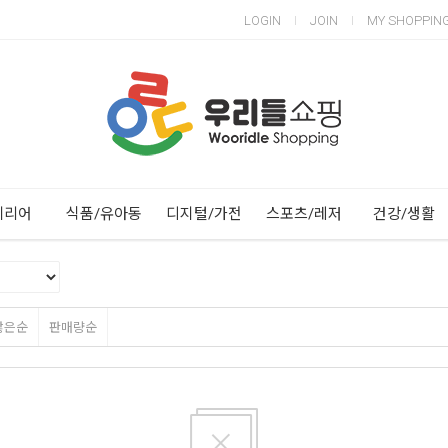
LOGIN
JOIN
MY SHOPPIN
Next
Previous
테리어
식품/유아동
디지털/가전
스포츠/레저
건강/생활
많은순
판매량순