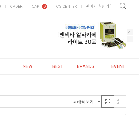
G
ORDER
CART
CS CENTER
판매자 회원가입
0
NEW
BEST
BRANDS
EVENT