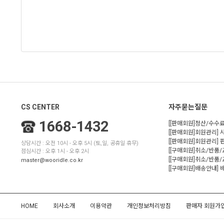
CS CENTER
자주묻는질문
1668-1432
[[판매회원]정산/수수료
[[판매회원]회원관리] 
[[판매회원]회원관리]
상담시간 : 오전 10시 - 오후 5시 (토,일, 공휴일 휴무)
[[구매회원]취소/반품
점심시간 : 오후 1시 - 오후 2시
[[구매회원]취소/반품/
master@wooridle.co.kr
[[구매회원]배송안내]
HOME
회사소개
이용약관
개인정보처리방침
판매자 회원가