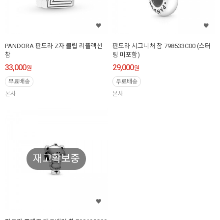
PANDORA 판도라 Z자 클립 리플렉션
판도라 시그니처 참 798533C00 (스터
참
링 미포함)
33,000
29,000
원
원
무료배송
무료배송
본사
본사
재고확보중