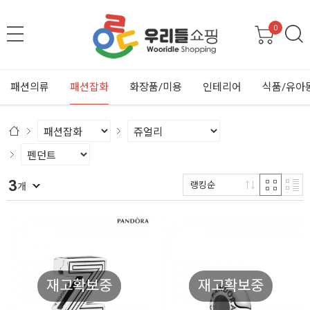
0
패션의류
패션잡화
화장품/미용
인테리어
식품/유아
3
랭킹순
개
재고확보중
재고확보중