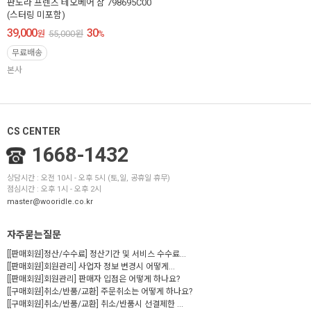
판도라 프렌즈 테오베어 참 798695C00
(스터링 미포함)
39,000
30
원
55,000
원
%
무료배송
본사
CS CENTER
1668-1432
상담시간 : 오전 10시 - 오후 5시 (토,일, 공휴일 휴무)
점심시간 : 오후 1시 - 오후 2시
master@wooridle.co.kr
자주묻는질문
[[판매회원]정산/수수료] 정산기간 및 서비스 수수료...
[[판매회원]회원관리] 사업자 정보 변경시 어떻게...
[[판매회원]회원관리] 판매자 입점은 어떻게 하나요?
[[구매회원]취소/반품/교환] 주문취소는 어떻게 하나요?
[[구매회원]취소/반품/교환] 취소/반품시 선결제한 ...