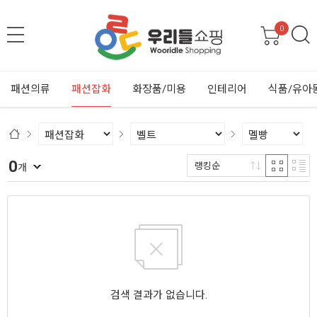
0
패션의류
패션잡화
화장품/미용
인테리어
식품/유아
0
랭킹순
개
검색 결과가 없습니다.