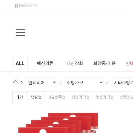
검색
BOOKMARK
ALL
패션의류
패션잡화
화장품/미용
인
1
개
랭킹순
신규등록순
낮은가격순
높은가격순
상품평