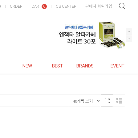
G
ORDER
CART
CS CENTER
판매자 회원가입
0
NEW
BEST
BRANDS
EVENT