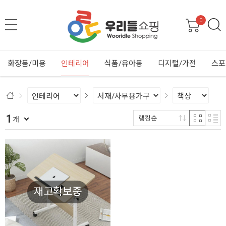
0
화장품/미용
인테리어
식품/유아동
디지털/가전
스포
1
랭킹순
개
재고확보중