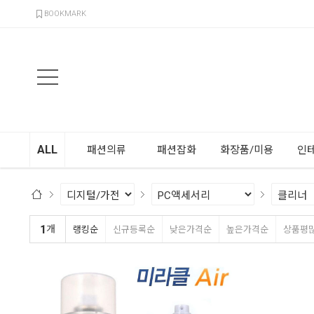
검색
BOOKMARK
ALL
패션의류
패션잡화
화장품/미용
인
1
개
랭킹순
신규등록순
낮은가격순
높은가격순
상품평