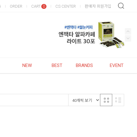
G
ORDER
CART
CS CENTER
판매자 회원가입
0
NEW
BEST
BRANDS
EVENT