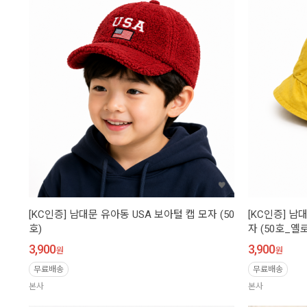
[KC인증] 남대문 유아동 USA 보아털 캡 모자 (50
[KC인증] 남
호)
자 (50호_옐
3,900
3,900
원
원
무료배송
무료배송
본사
본사