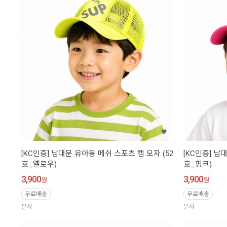
[KC인증] 남대문 유아동 메쉬 스포츠 캡 모자 (52
[KC인증] 남
호_옐로우)
호_핑크)
3,900
3,900
원
원
무료배송
무료배송
본사
본사