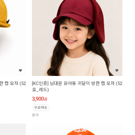
 캡 모자 (52
[KC인증] 남대문 유아동 귀달이 방한 캡 모자 (52
호_레드)
3,900
원
무료배송
본사