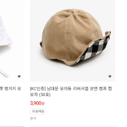
킷햇 벙거지 모
[KC인증] 남대문 유아동 리버서블 양면 캠프 캡
모자 (50호)
3,900
원
무료배송
본사