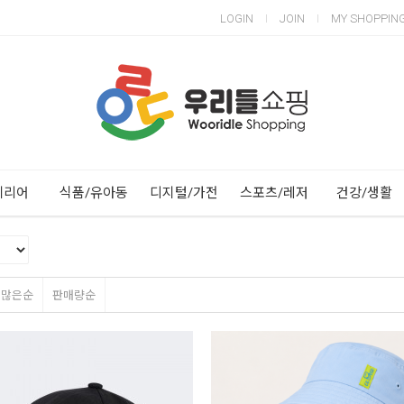
LOGIN
JOIN
MY SHOPPIN
Next
Previous
테리어
식품/유아동
디지털/가전
스포츠/레저
건강/생활
평많은순
판매량순