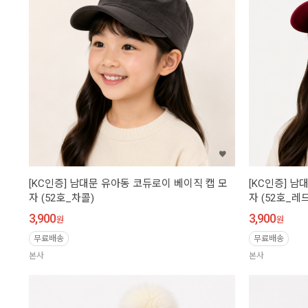
[KC인증] 남대문 유아동 코듀로이 베이직 캡 모
[KC인증] 남
자 (52호_차콜)
자 (52호_레드
3,900
3,900
원
원
무료배송
무료배송
본사
본사