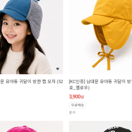
대문 유아동 귀달이 방한 캡 모자 (52
[KC인증] 남대문 유아동 귀달이 방한
호_옐로우)
3,900
원
무료배송
본사