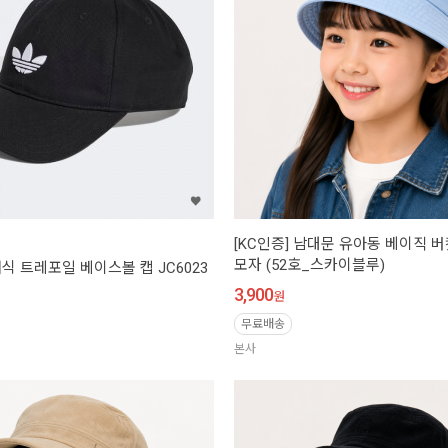
[KC인증] 남대문 유아동 베이직 
모자 (52호_스카이블루)
식 트레포일 베이스볼 캡 JC6023
3,900
원
무료배송
본사