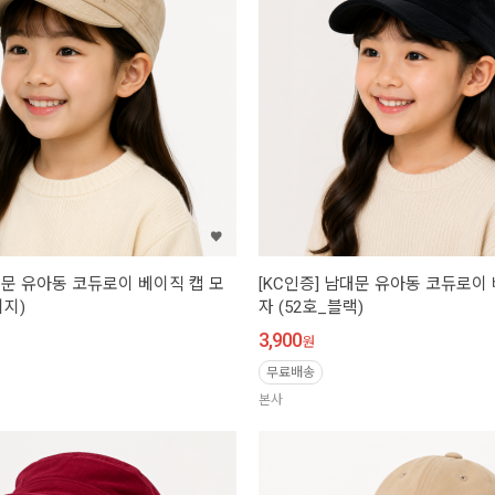
대문 유아동 코듀로이 베이직 캡 모
[KC인증] 남대문 유아동 코듀로이
이지)
자 (52호_블랙)
3,900
원
무료배송
본사