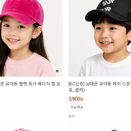
대문 유아동 벨벳 핑크 베이직 캡 모
[KC인증] 남대문 유아동 메쉬 스포츠
호_블랙)
3,900
원
무료배송
본사