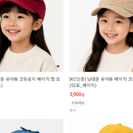
대문 유아동 코듀로이 베이직 캡 모
[KC인증] 남대문 유아동 베이직 
)
(52호_베이지)
3,900
원
무료배송
본사