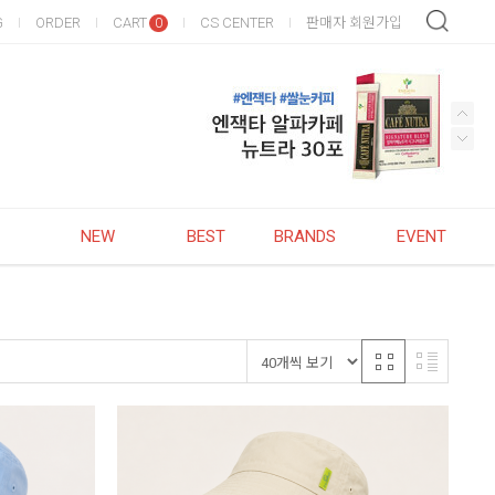
G
ORDER
CART
CS CENTER
판매자 회원가입
0
NEW
BEST
BRANDS
EVENT