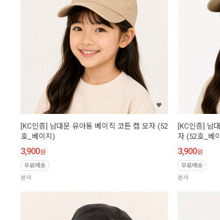
[KC인증] 남대문 유아동 베이직 코튼 캡 모자 (52
[KC인증] 남
호_베이지)
자 (52호_베
3,900
3,900
원
원
무료배송
무료배송
본사
본사