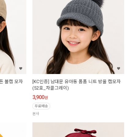
코튼 볼캡 모자
[KC인증] 남대문 유아동 폼폼 니트 방울 캡모자
(52호_차콜그레이)
3,900
원
무료배송
본사