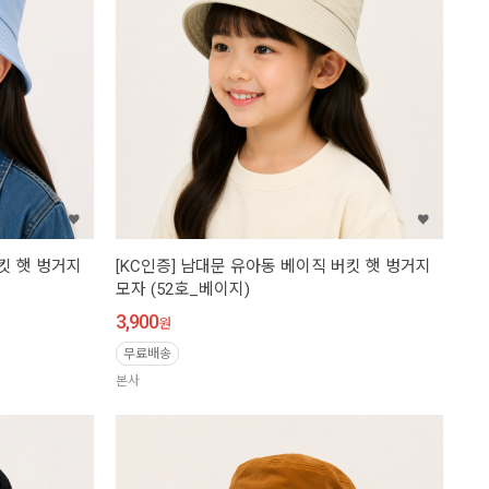
버킷 햇 벙거지
[KC인증] 남대문 유아동 베이직 버킷 햇 벙거지
모자 (52호_베이지)
3,900
원
무료배송
본사