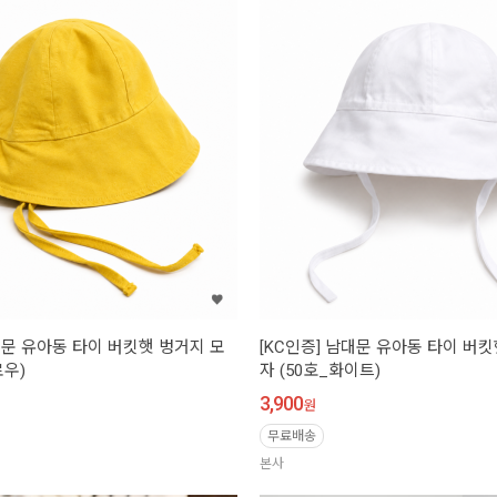
대문 유아동 타이 버킷햇 벙거지 모
[KC인증] 남대문 유아동 타이 버
로우)
자 (50호_화이트)
3,900
원
무료배송
본사