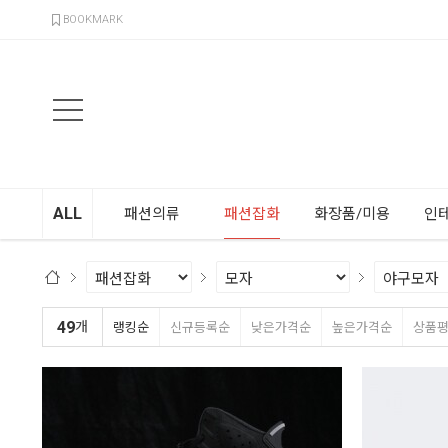
검색
BOOKMARK
ALL
패션의류
패션잡화
화장품/미용
인
49
개
랭킹순
신규등록순
낮은가격순
높은가격순
상품