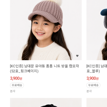
[KC인증] 남대문 유아동 폼폼 니트 방울 캡모자
[KC인증] 남
(52호_핑크베이지)
호_블루)
3,900
3,900
원
원
무료배송
무료배송
본사
본사