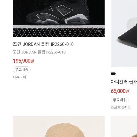
조던 JORDAN 볼캡 IR2266-010
조던 JORDAN 볼캡 IR2266-010
195,900
원
무료배송
페쿠니아
아디컬러 클래
65,000
원
무료배송
스포츠셀렉트