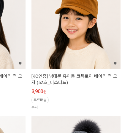
 베이직 캡 모
[KC인증] 남대문 유아동 코듀로이 베이직 캡 모
자 (52호_머스타드)
3,900
원
무료배송
본사