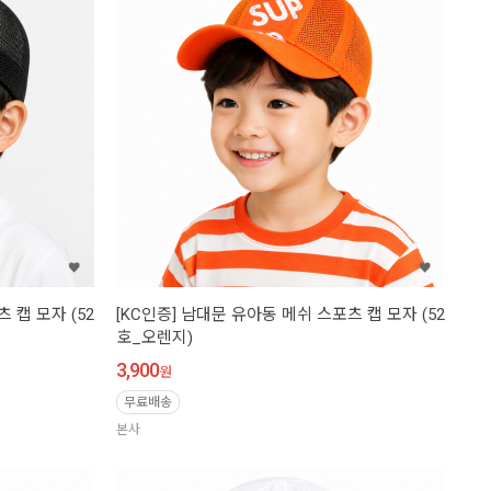
 캡 모자 (52
[KC인증] 남대문 유아동 메쉬 스포츠 캡 모자 (52
호_오렌지)
3,900
원
무료배송
본사