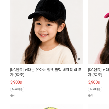
[KC인증] 남대문 유아동 벨벳 블랙 베이직 캡 모
[KC인증] 남
자 (52호)
자 (52호)
3,900
3,900
원
원
무료배송
무료배송
본사
본사