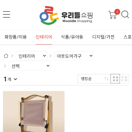
0
화장품/미용
인테리어
식품/유아동
디지털/가전
스포
1
랭킹순
개