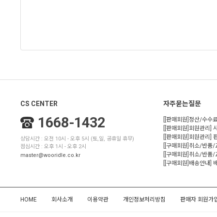
CS CENTER
자주묻는질문
1668-1432
[[판매회원]정산/수수료
[[판매회원]회원관리] 
[[판매회원]회원관리]
상담시간 : 오전 10시 - 오후 5시 (토,일, 공휴일 휴무)
[[구매회원]취소/반품
점심시간 : 오후 1시 - 오후 2시
[[구매회원]취소/반품/
master@wooridle.co.kr
[[구매회원]배송안내]
HOME
회사소개
이용약관
개인정보처리방침
판매자 회원가