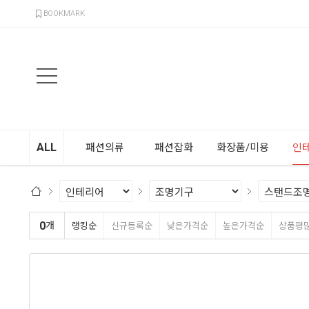
검색
BOOKMARK
ALL
패션의류
패션잡화
화장품/미용
인
0
개
랭킹순
신규등록순
낮은가격순
높은가격순
상품평