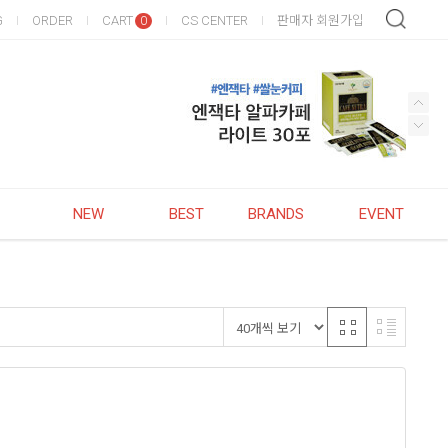
G
ORDER
CART
CS CENTER
판매자 회원가입
0
NEW
BEST
BRANDS
EVENT