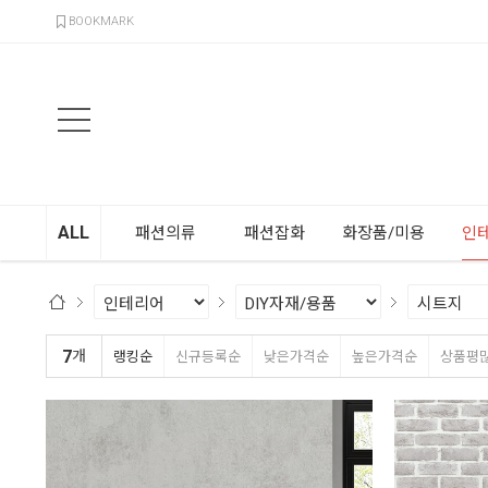
검색
BOOKMARK
ALL
패션의류
패션잡화
화장품/미용
인
7
개
랭킹순
신규등록순
낮은가격순
높은가격순
상품평