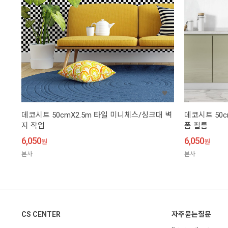
데코시트 50cmX2.5m 타일 미니체스/싱크대 벽
데코시트 50c
지 작업
폼 필름
6,050
6,050
원
원
본사
본사
CS CENTER
자주묻는질문