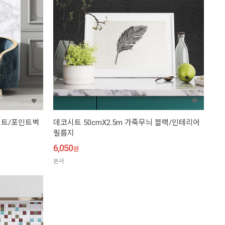
화이트/포인트벽
데코시트 50cmX2.5m 가죽무늬 블랙/인테리어
필름지
6,050
원
본사