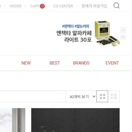
G
ORDER
CART
CS CENTER
판매자 회원가입
0
NEW
BEST
BRANDS
EVENT