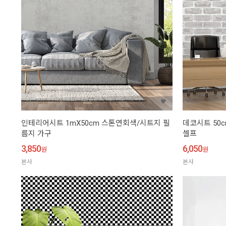
인테리어시트 1mX50cm 스톤연회색/시트지 필
데코시트 50c
름지 가구
셀프
3,850
6,050
원
원
본사
본사