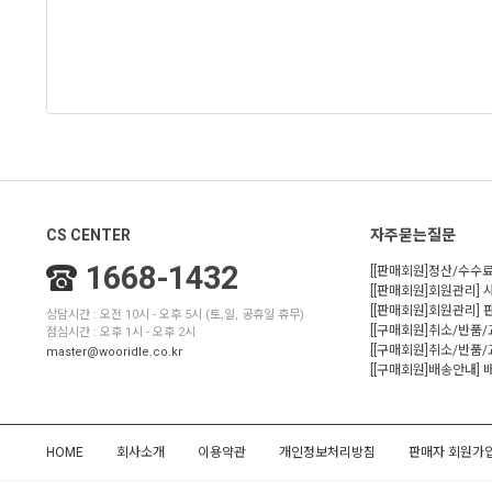
CS CENTER
자주묻는질문
1668-1432
[[판매회원]정산/수수료
[[판매회원]회원관리] 
[[판매회원]회원관리]
상담시간 : 오전 10시 - 오후 5시 (토,일, 공휴일 휴무)
[[구매회원]취소/반품
점심시간 : 오후 1시 - 오후 2시
[[구매회원]취소/반품/
master@wooridle.co.kr
[[구매회원]배송안내]
HOME
회사소개
이용약관
개인정보처리방침
판매자 회원가