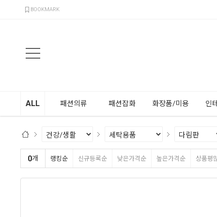
검색
BOOKMARK
ALL
패션의류
패션잡화
화장품/미용
인
0
개
랭킹순
신규등록순
낮은가격순
높은가격순
상품평