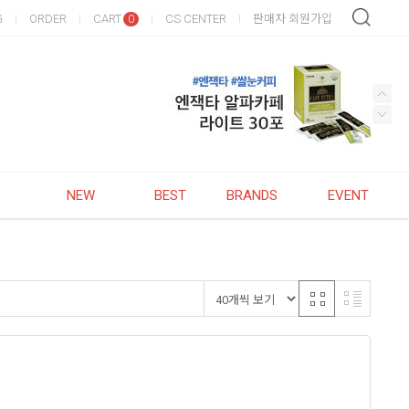
G
ORDER
CART
CS CENTER
판매자 회원가입
0
NEW
BEST
BRANDS
EVENT