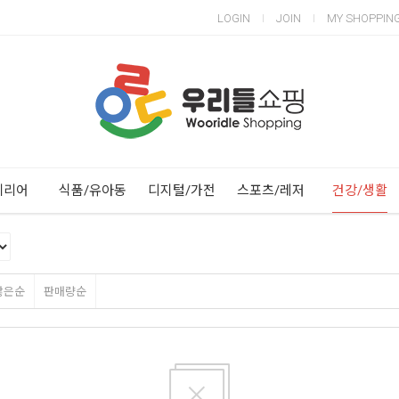
LOGIN
JOIN
MY SHOPPIN
Next
Previous
테리어
식품/유아동
디지털/가전
스포츠/레저
건강/생활
많은순
판매량순