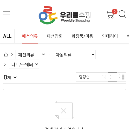
0
ALL
패션의류
패션잡화
화장품/미용
인테리어
0
랭킹순
개