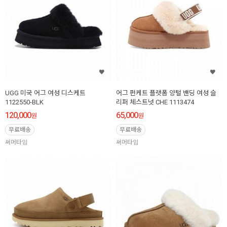
UGG 미국 어그 여성 디스케트
어그 펀케트 플랫폼 양털 밴딩 여성 슬
1122550-BLK
리퍼 체스트넛 CHE 1113474
120,000
65,000
원
원
무료배송
무료배송
써머타임
써머타임