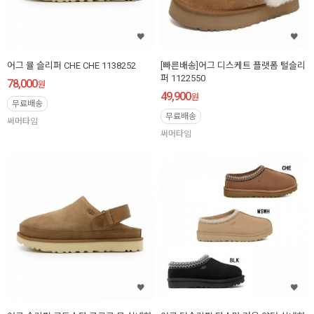
어그 뮬 슬리퍼 CHE CHE 1138252
[빠른배송]어그 디스케트 플랫폼 털슬리
퍼 1122550
78,000
원
49,900
원
무료배송
무료배송
써머타임
써머타임