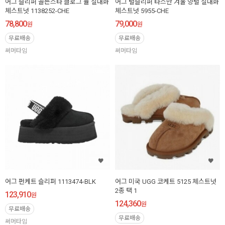
어그 슬리퍼 골든스타 클로그 뮬 실내화
어그 털슬리퍼 타스만 겨울 양털 실내화
체스트넛 1138252-CHE
체스트넛 5955-CHE
78,800
79,000
원
원
무료배송
무료배송
써머타임
써머타임
어그 펀케트 슬리퍼 1113474-BLK
어그 미국 UGG 코케트 5125 체스트넛
2종 택 1
123,910
원
124,360
원
무료배송
무료배송
써머타임