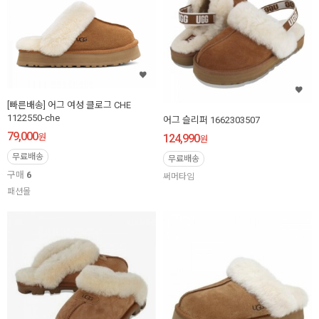
[빠른배송] 어그 여성 클로그 CHE
1122550-che
어그 슬리퍼 1662303507
79,000
124,990
원
원
무료배송
무료배송
구매
6
써머타임
패션몰