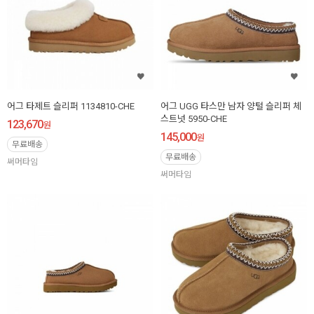
어그 타제트 슬리퍼 1134810-CHE
어그 UGG 타스만 남자 양털 슬리퍼 체
스트넛 5950-CHE
123,670
원
145,000
원
무료배송
무료배송
써머타임
써머타임