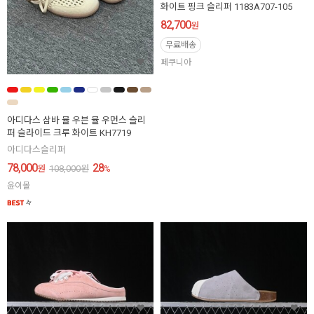
화이트 핑크 슬리퍼 1183A707-105
82,700
원
무료배송
페쿠니아
아디다스 삼바 뮬 우븐 뮬 우먼스 슬리
퍼 슬라이드 크루 화이트 KH7719
아디다스슬리퍼
78,000
28
원
108,000
원
%
윤이몰