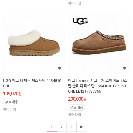
써머타임
UGG 어그 타제트 체스트넛 1134810-
어그 for men 시그니처 스웨이드 타스
CHE
만 슬리퍼 타스만 1654303017 5950-
CHE LE1217737366
109,020
원
200,000
원
무료배송
무료배송
써머타임
써머타임
1
2
3