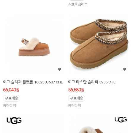
스포츠셀렉트
어그 슬리퍼 플랫폼 1662303507 CHE
어그 타스만 슬리퍼 5955 CHE
66,040
56,680
원
원
무료배송
무료배송
써머타임
써머타임