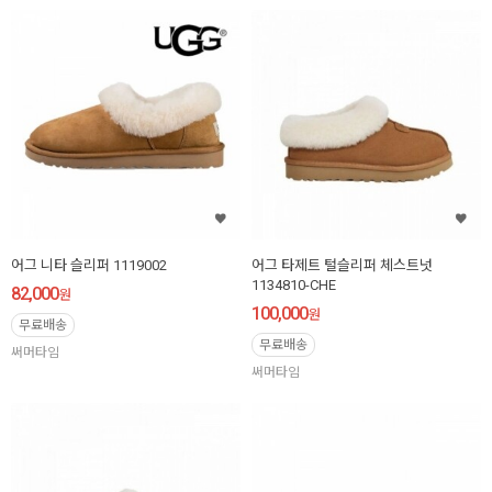
어그 니타 슬리퍼 1119002
어그 타제트 털슬리퍼 체스트넛
1134810-CHE
82,000
원
100,000
원
무료배송
무료배송
써머타임
써머타임