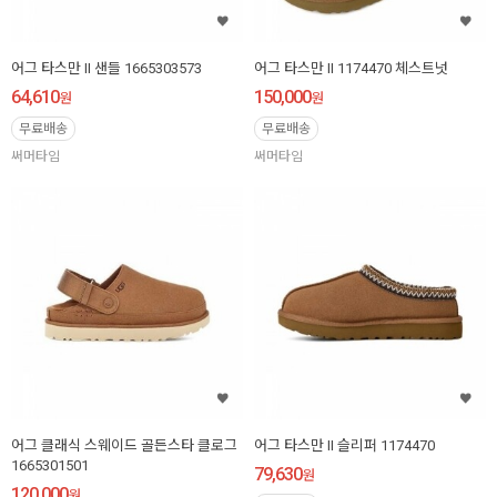
어그 타스만 II 샌들 1665303573
어그 타스만 II 1174470 체스트넛
64,610
150,000
원
원
무료배송
무료배송
써머타임
써머타임
어그 클래식 스웨이드 골든스타 클로그
어그 타스만 II 슬리퍼 1174470
1665301501
79,630
원
120,000
원