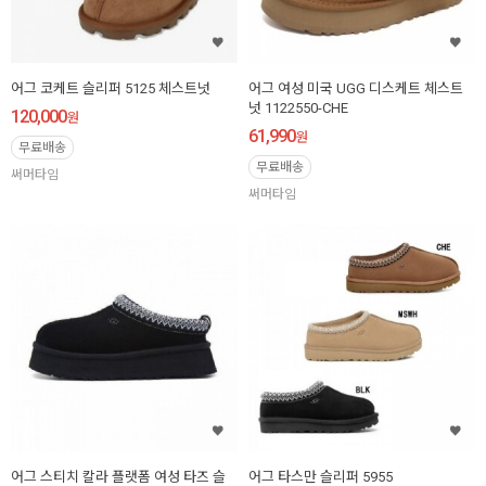
어그 코케트 슬리퍼 5125 체스트넛
어그 여성 미국 UGG 디스케트 체스트
넛 1122550-CHE
120,000
원
61,990
원
무료배송
무료배송
써머타임
써머타임
어그 스티치 칼라 플랫폼 여성 타즈 슬
어그 타스만 슬리퍼 5955