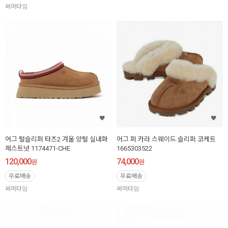
써머타임
어그 털슬리퍼 타즈2 겨울 양털 실내화
어그 퍼 카라 스웨이드 슬리퍼 코케트
체스트넛 1174471-CHE
1665303522
120,000
74,000
원
원
무료배송
무료배송
써머타임
써머타임