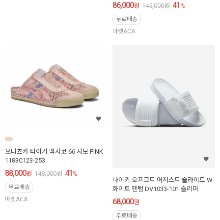
86,000
41
원
145,000
원
%
무료배송
마켓ACA
오니츠카 타이거 멕시코 66 사보 PINK
1183C123-253
88,000
41
원
148,000
원
%
나이키 오프코트 어저스트 슬라이드 W
무료배송
화이트 팬텀 DV1033-101 슬리퍼
마켓ACA
68,000
원
무료배송