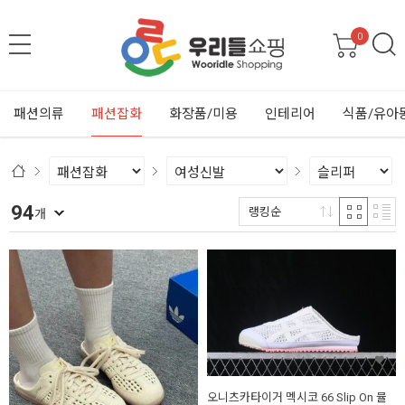
0
패션의류
패션잡화
화장품/미용
인테리어
식품/유아
94
랭킹순
개
오니츠카타이거 멕시코 66 Slip On 뮬