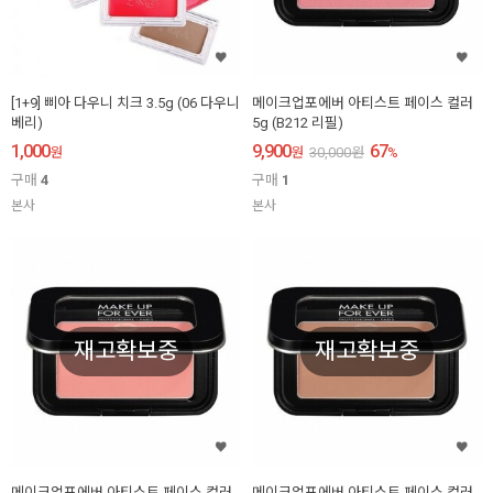
[1+9] 삐아 다우니 치크 3.5g (06 다우니
메이크업포에버 아티스트 페이스 컬러
베리)
5g (B212 리필)
1,000
9,900
67
원
원
30,000
원
%
구매
4
구매
1
본사
본사
재고확보중
재고확보중
메이크업포에버 아티스트 페이스 컬러
메이크업포에버 아티스트 페이스 컬러