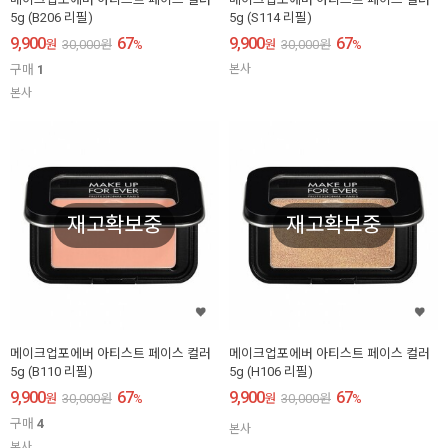
5g (B206 리필)
5g (S114 리필)
9,900
67
9,900
67
원
30,000
원
%
원
30,000
원
%
구매
1
본사
본사
재고확보중
재고확보중
메이크업포에버 아티스트 페이스 컬러
메이크업포에버 아티스트 페이스 컬러
5g (B110 리필)
5g (H106 리필)
9,900
67
9,900
67
원
30,000
원
%
원
30,000
원
%
구매
4
본사
본사