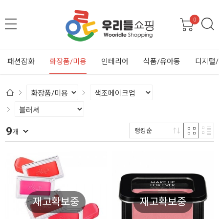
0
패션잡화
화장품/미용
인테리어
식품/유아동
디지털
9
랭킹순
개
재고확보중
재고확보중