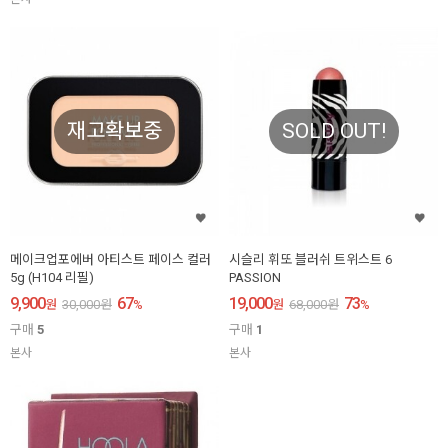
재고확보중
SOLD OUT!
메이크업포에버 아티스트 페이스 컬러
시슬리 휘또 블러쉬 트위스트 6
5g (H104 리필)
PASSION
9,900
67
19,000
73
원
30,000
원
%
원
68,000
원
%
구매
5
구매
1
본사
본사