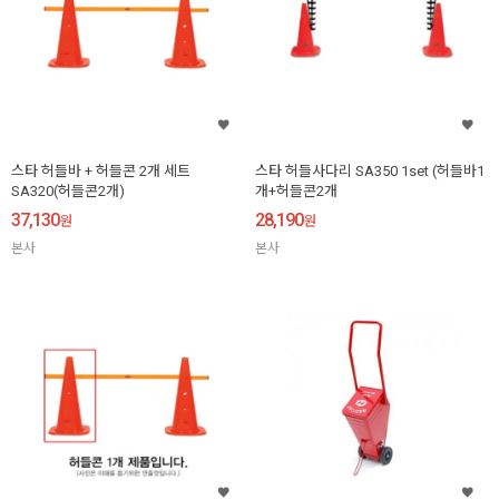
스타 허들바 + 허들콘 2개 세트
스타 허들사다리 SA350 1set (허들바1
SA320(허들콘2개)
개+허들콘2개
37,130
28,190
원
원
본사
본사