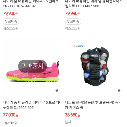
나이키 줌 머큐리얼 베이퍼 15 엘리트
나이키 머큐리얼 에어 줌 슈퍼플라이 9
CR7 FG DQ5299-182
엘리트 FG DJ4977-001
79,900
79,990
원
원
무료배송
무료배송
베스트쇼핑
베스트쇼핑
판매중지
나이키 줌 머큐리얼 베이퍼 15 프로 TF
니스포 볼쌕(볼운반 및 보관용쌕) 공가
풋살화 DJ5605-605
방 케이스 축
77,000
38,680
원
원
본사
무료배송