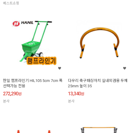
베스트쇼핑
한일 챔프라인기 HIL105 5cm 7cm 폭
다우리 축구패싱아치 실내외겸용 두께
선택가능 전용
25mm 높이 35
272,290
13,340
원
원
본사
본사