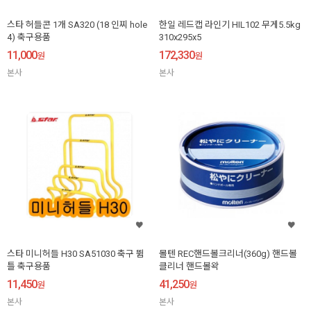
스타 허들콘 1개 SA320 (18 인찌 hole
한일 레드캡 라인기 HIL102 무게5.5kg
4) 축구용품
310x295x5
11,000
172,330
원
원
본사
본사
스타 미니허들 H30 SA51030 축구 뜀
몰텐 REC핸드볼크리너(360g) 핸드볼
틀 축구용품
클리너 핸드볼왁
11,450
41,250
원
원
본사
본사