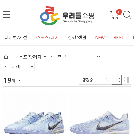
0
디지털/가전
스포츠/레저
건강/생활
NEW
BEST
19
랭킹순
개