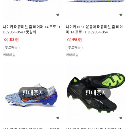
나이키 머큐리얼 줌 베이퍼 14 프로 TF
나이키 NIKE 운동화 머큐리얼 줌 베이
DJ2851-054 / 풋살화
퍼 14 프로 TF DJ2851-054
73,000
72,990
원
원
무료배송
무료배송
써머타임
써머타임
판매중지
판매중지