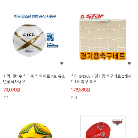
키카 메비우스 피어스 화이트 4호 유소
스타 SN303H 경기용 축구네트 2개세
년공식사용구
트1조 축구 축구
73,070
178,580
원
원
본사
본사