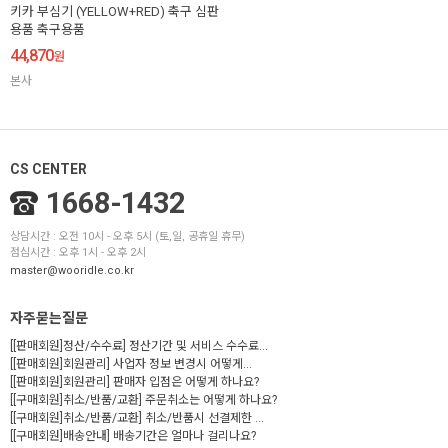
키카 부심기 (YELLOW+RED) 축구 심판
용품 축구용품
44,870
원
본사
CS CENTER
1668-1432
상담시간 : 오전 10시 - 오후 5시 (토,일, 공휴일 휴무)
점심시간 : 오후 1시 - 오후 2시
master@wooridle.co.kr
자주묻는질문
[[판매회원]정산/수수료] 정산기간 및 서비스 수수료...
[[판매회원]회원관리] 사업자 정보 변경시 어떻게...
[[판매회원]회원관리] 판매자 입점은 어떻게 하나요?
[[구매회원]취소/반품/교환] 주문취소는 어떻게 하나요?
[[구매회원]취소/반품/교환] 취소/반품시 선결제한 ...
[[구매회원]배송안내] 배송기간은 얼마나 걸리나요?