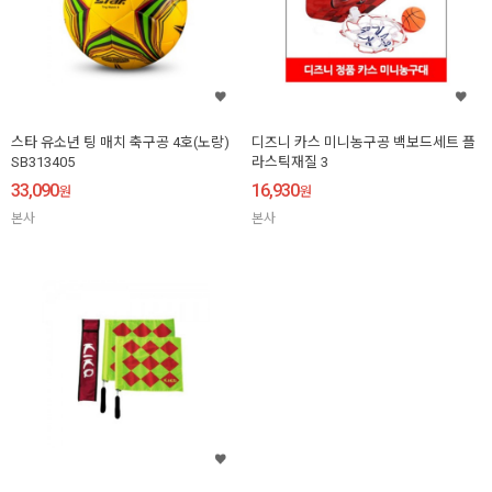
스타 유소년 팅 매치 축구공 4호(노랑)
디즈니 카스 미니농구공 백보드세트 플
SB313405
라스틱재질 3
33,090
16,930
원
원
본사
본사