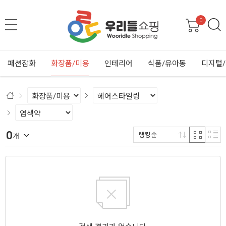
0
패션잡화
화장품/미용
인테리어
식품/유아동
디지털
0
랭킹순
개