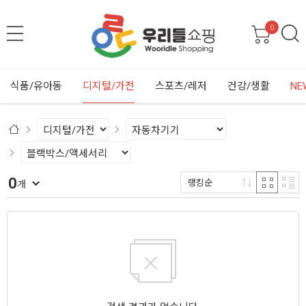
0
식품/유아동
디지털/가전
스포츠/레저
건강/생활
NE
0
랭킹순
개