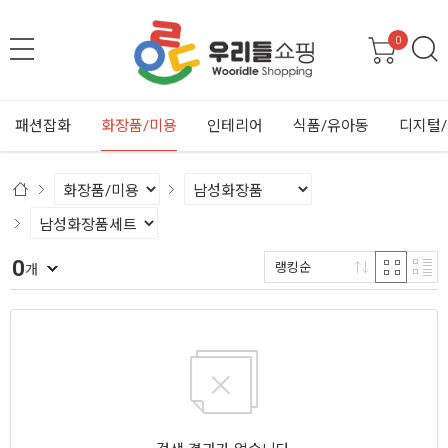
0
패션잡화
화장품/미용
인테리어
식품/유아동
디지털
0
랭킹순
개