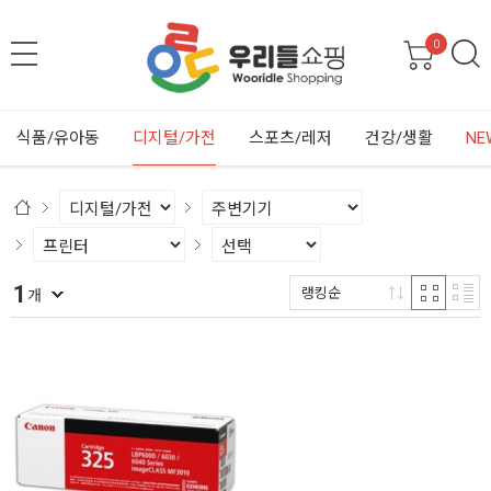
0
식품/유아동
디지털/가전
스포츠/레저
건강/생활
NE
1
랭킹순
개