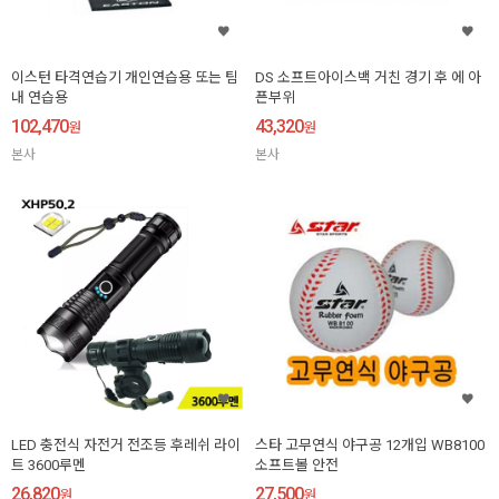
이스턴 타격연습기 개인연습용 또는 팀
DS 소프트아이스백 거친 경기 후 에 아
내 연습용
픈부위
102,470
43,320
원
원
본사
본사
LED 충전식 자전거 전조등 후레쉬 라이
스타 고무연식 야구공 12개입 WB8100
트 3600루멘
소프트볼 안전
26,820
27,500
원
원