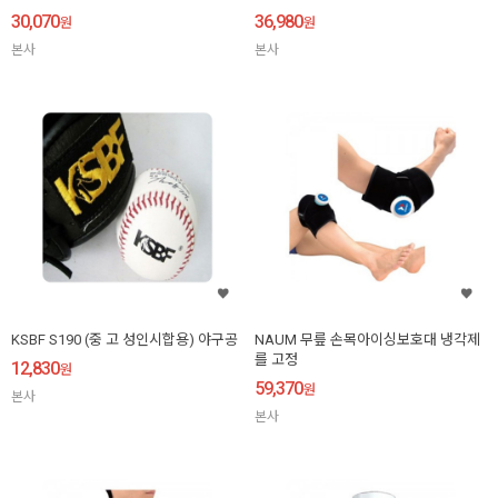
30,070
36,980
원
원
본사
본사
KSBF S190 (중 고 성인시합용) 야구공
NAUM 무릎 손목아이싱보호대 냉각제
를 고정
12,830
원
59,370
원
본사
본사