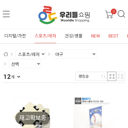
0
디지털/가전
스포츠/레저
건강/생활
NEW
BEST
12
랭킹순
개
재고확보중