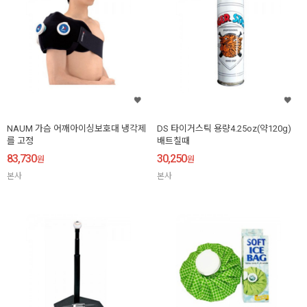
NAUM 가슴 어깨아이싱보호대 냉각제
DS 타이거스틱 용량4.25oz(약120g)
를 고정
배트칠때
83,730
30,250
원
원
본사
본사