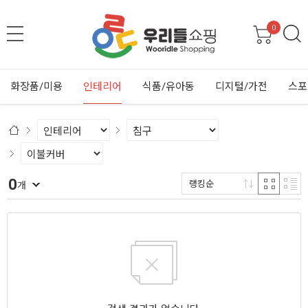
0
화장품/미용
인테리어
식품/유아동
디지털/가전
스포
0
랭킹순
개