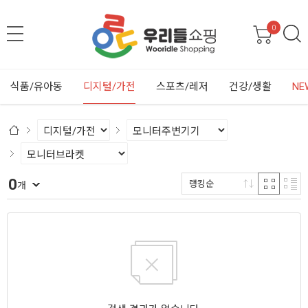
0
식품/유아동
디지털/가전
스포츠/레저
건강/생활
NE
0
랭킹순
개