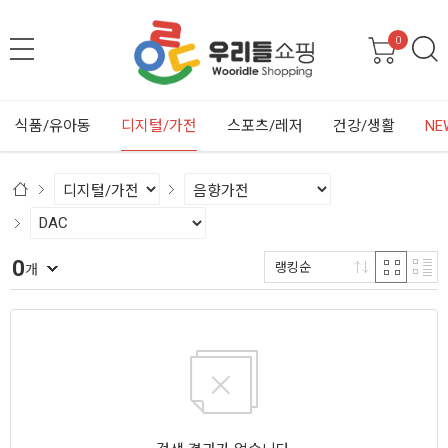
0
식품/유아동
디지털/가전
스포츠/레저
건강/생활
NE
0
랭킹순
개