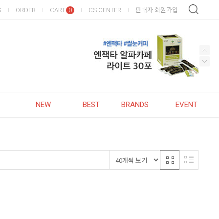
G
ORDER
CART
CS CENTER
판매자 회원가입
0
NEW
BEST
BRANDS
EVENT