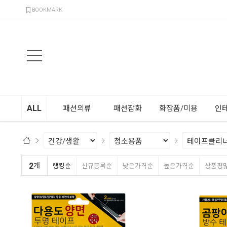
검색
BOOKMARK
ALL
패션의류
패션잡화
화장품/미용
인
2
개
랭킹순
신규등록순
낮은가격순
높은가격순
상품평