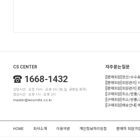
CS CENTER
자주묻는질문
1668-1432
[[판매회원]정산/수수료
[[판매회원]회원관리] 
[[판매회원]회원관리]
상담시간 : 오전 10시 - 오후 5시 (토,일, 공휴일 휴무)
[[구매회원]취소/반품
점심시간 : 오후 1시 - 오후 2시
[[구매회원]취소/반품/
master@wooridle.co.kr
[[구매회원]배송안내]
HOME
회사소개
이용약관
개인정보처리방침
판매자 회원가