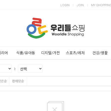
LOGIN
JOIN
MY SHOPPIN
Next
Previous
테리어
식품/유아동
디지털/가전
스포츠/레저
건강/생활
많은순
판매량순