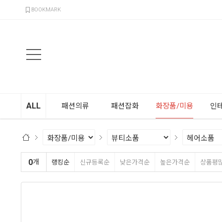
검색
BOOKMARK
ALL
패션의류
패션잡화
화장품/미용
인
0
개
랭킹순
신규등록순
낮은가격순
높은가격순
상품평