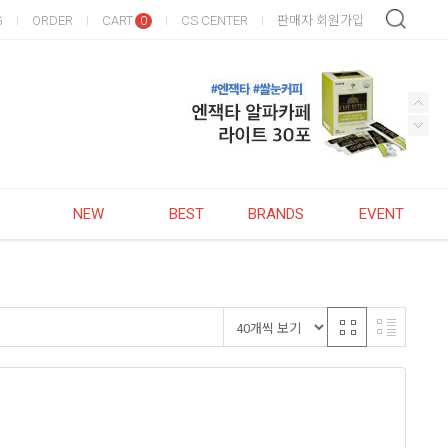
G
ORDER
CART
CS CENTER
판매자 회원가입
0
NEW
BEST
BRANDS
EVENT