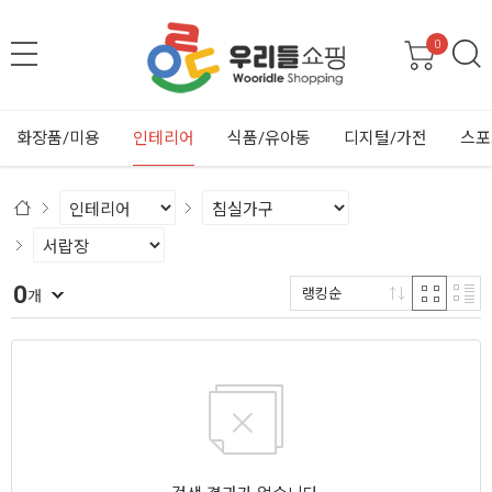
0
화장품/미용
인테리어
식품/유아동
디지털/가전
스포
0
랭킹순
개