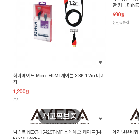
환 커넥터(NEX
690
원
신선유통샵
하이메이드 Micro HDMI 케이블 3.8K 1.2m 베이
직
1,200
원
본사
재고확보중
넥스트 NEXT-1542ST-MF 스테레오 케이블(M-
이지넷유비쿼터스
F) 3M JWBFF