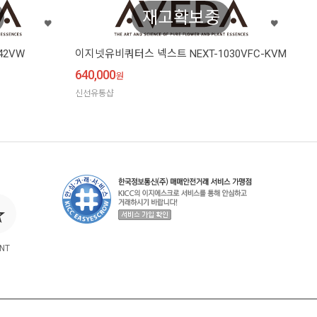
재고확보중
42VW
이지넷유비쿼터스 넥스트 NEXT-1030VFC-KVM
640,000
원
신선유통샵
NT