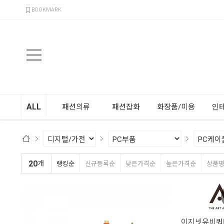
검색
BOOKMARK
ALL
패션의류
패션잡화
화장품/미용
인
20
개
랭킹순
신규등록순
낮은가격순
높은가격순
상품
이지넷유비쿼터스