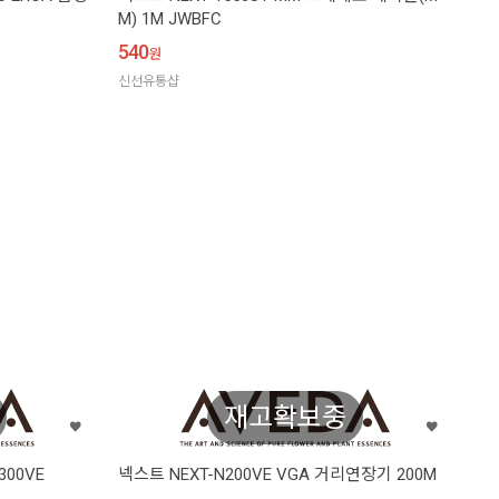
M) 1M JWBFC
540
원
신선유통샵
재고확보중
00VE
넥스트 NEXT-N200VE VGA 거리연장기 200M