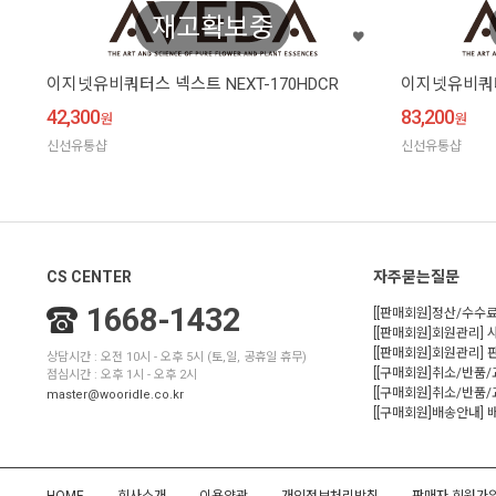
재고확보중
이지넷유비쿼터스 넥스트 NEXT-170HDCR
이지넷유비쿼터스
42,300
83,200
원
원
신선유통샵
신선유통샵
CS CENTER
자주묻는질문
1668-1432
[[판매회원]정산/수수료
[[판매회원]회원관리] 
[[판매회원]회원관리]
상담시간 : 오전 10시 - 오후 5시 (토,일, 공휴일 휴무)
[[구매회원]취소/반품
점심시간 : 오후 1시 - 오후 2시
[[구매회원]취소/반품/
master@wooridle.co.kr
[[구매회원]배송안내]