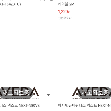
T-1642STC)
케이블 2M
1,220
원
신선유통샵
재고확보중
재고확보중
 넥스트 NEXT-N80VE
이지넷유비쿼터스 넥스트 NEXT-N3