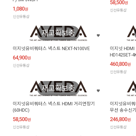
58,500
원
1,080
원
신선유통샵
신선유통샵
재고확보중
이지넷유비쿼터스 넥스트 NEXT-N100VE
이지넷 HDMI
HD142SET-4
64,900
원
460,800
원
신선유통샵
신선유통샵
재고확보중
이지넷유비쿼터스 넥스트 HDMI 거리연장기
이지넷유비쿼터스
(60HDC)
무선 송수신
58,500
246,800
원
원
신선유통샵
신선유통샵