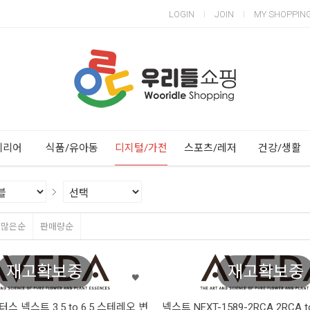
LOGIN
JOIN
MY SHOPPIN
Next
Previous
테리어
식품/유아동
디지털/가전
스포츠/레저
건강/생활
평많은순
판매량순
재고확보중
재고확보중
 넥스트 3.5 to 6.5 스테레오 변
넥스트 NEXT-1589-2RCA 2RCA 