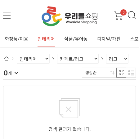
0
화장품/미용
인테리어
식품/유아동
디지털/가전
스포
0
랭킹순
개
검색 결과가 없습니다.