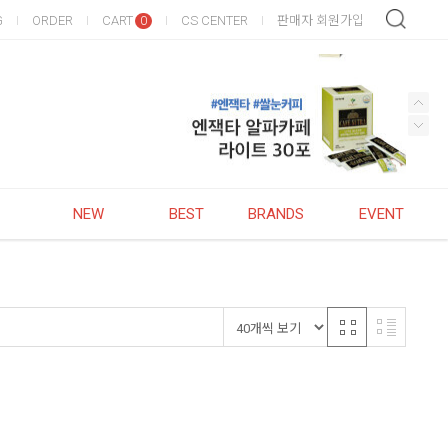
G
ORDER
CART
CS CENTER
판매자 회원가입
0
NEW
BEST
BRANDS
EVENT