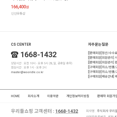
166,400
원
신선유통샵
CS CENTER
자주묻는질문
1668-1432
[[판매회원]정산/수수료
[[판매회원]회원관리] 
[[판매회원]회원관리]
상담시간 : 오전 10시 - 오후 5시 (토,일, 공휴일 휴무)
[[구매회원]취소/반품
점심시간 : 오후 1시 - 오후 2시
[[구매회원]취소/반품/
master@wooridle.co.kr
[[구매회원]배송안내]
HOME
회사소개
이용약관
개인정보처리방침
판매자 회원가
우리들쇼핑 고객센터 :
1668-1432
회사명 :
주식회사 우리