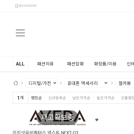
검색
BOOKMARK
ALL
패션의류
패션잡화
화장품/미용
인
1
개
랭킹순
신규등록순
낮은가격순
높은가격순
상품평
재고확보중
이지넷유비쿼터스 넥스트 NEXT-Q3