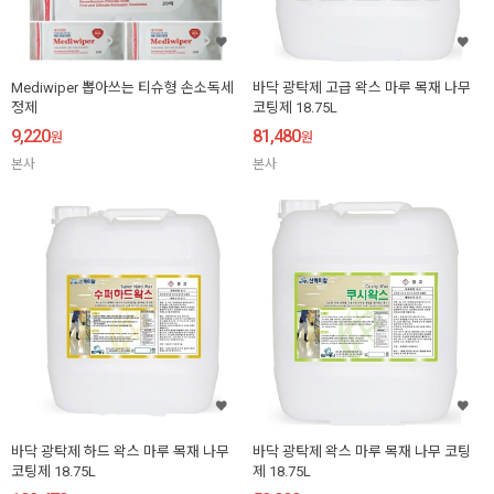
Mediwiper 뽑아쓰는 티슈형 손소독세
바닥 광탁제 고급 왁스 마루 목재 나무
정제
코팅제 18.75L
9,220
81,480
원
원
본사
본사
바닥 광탁제 하드 왁스 마루 목재 나무
바닥 광탁제 왁스 마루 목재 나무 코팅
코팅제 18.75L
제 18.75L