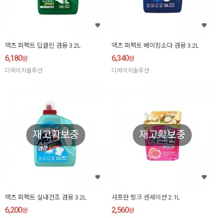
액츠 퍼펙트 딥클린 겸용 3.2L
액츠 퍼펙트 베이킹소다 겸용 3.2L
6,180
6,340
원
원
디에이치솔루션
디에이치솔루션
재고확보중
재고확보중
액츠 퍼펙트 실내건조 겸용 3.2L
샤프란 핑크 센세이션 2.1L
6,200
2,560
원
원