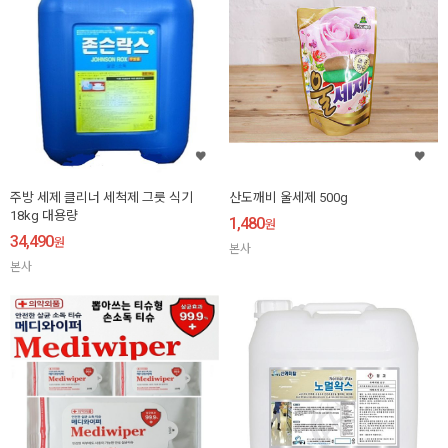
주방 세제 클리너 세척제 그릇 식기
산도깨비 울세제 500g
18kg 대용량
1,480
원
34,490
원
본사
본사