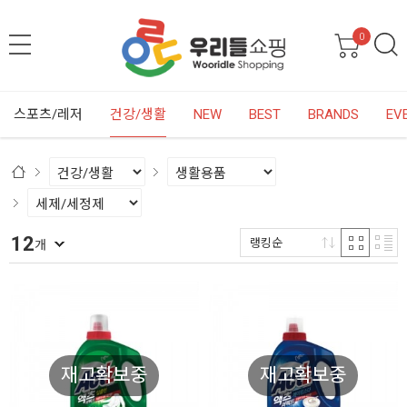
0
스포츠/레저
건강/생활
NEW
BEST
BRANDS
EV
12
랭킹순
개
재고확보중
재고확보중