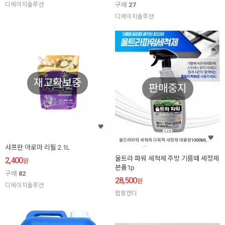
디에이치솔루션
구매
27
디에이치솔루션
재고확보중
판매중지
샤프란 아로마 리필 2.1L
울트라 파워 세척제 주방 기름때 세정제
2,400
원
본품1p
구매
82
28,500
원
디에이치솔루션
팝핑캔디