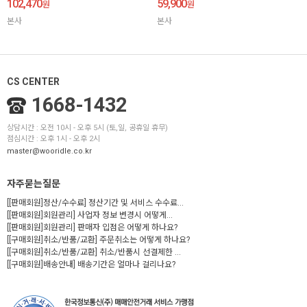
102,470
59,900
원
원
본사
본사
CS CENTER
1668-1432
상담시간 : 오전 10시 - 오후 5시 (토,일, 공휴일 휴무)
점심시간 : 오후 1시 - 오후 2시
master@wooridle.co.kr
자주묻는질문
[[판매회원]정산/수수료] 정산기간 및 서비스 수수료...
[[판매회원]회원관리] 사업자 정보 변경시 어떻게...
[[판매회원]회원관리] 판매자 입점은 어떻게 하나요?
[[구매회원]취소/반품/교환] 주문취소는 어떻게 하나요?
[[구매회원]취소/반품/교환] 취소/반품시 선결제한 ...
[[구매회원]배송안내] 배송기간은 얼마나 걸리나요?