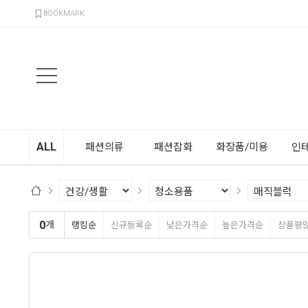
검색
BOOKMARK
ALL
패션의류
패션잡화
화장품/미용
인
0
개
랭킹순
신규등록순
낮은가격순
높은가격순
상품평