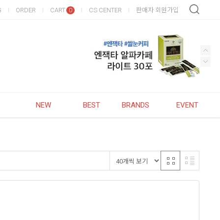
G
ORDER
CART
CS CENTER
판매자 회원가입
0
NEW
BEST
BRANDS
EVENT