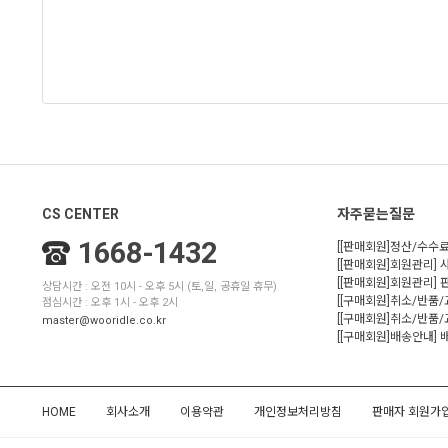
CS CENTER
자주묻는질문
1668-1432
[[판매회원]정산/수수료
[[판매회원]회원관리] 
[[판매회원]회원관리]
상담시간 : 오전 10시 - 오후 5시 (토,일, 공휴일 휴무)
[[구매회원]취소/반품
점심시간 : 오후 1시 - 오후 2시
[[구매회원]취소/반품/
master@wooridle.co.kr
[[구매회원]배송안내]
HOME
회사소개
이용약관
개인정보처리방침
판매자 회원가