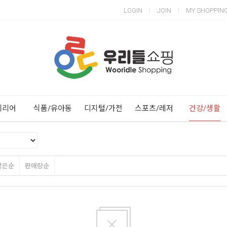
LOGIN
JOIN
MY SHOPPIN
Next
Previous
테리어
식품/유아동
디지털/가전
스포츠/레저
건강/생활
많은순
판매량순