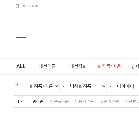
검색
BOOKMARK
ALL
패션의류
패션잡화
화장품/미용
인
0
개
랭킹순
신규등록순
낮은가격순
높은가격순
상품평