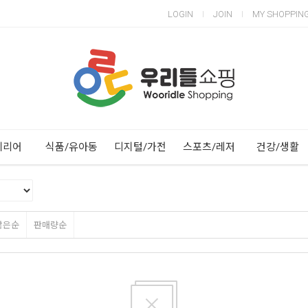
LOGIN
JOIN
MY SHOPPIN
Next
Previous
테리어
식품/유아동
디지털/가전
스포츠/레저
건강/생활
많은순
판매량순