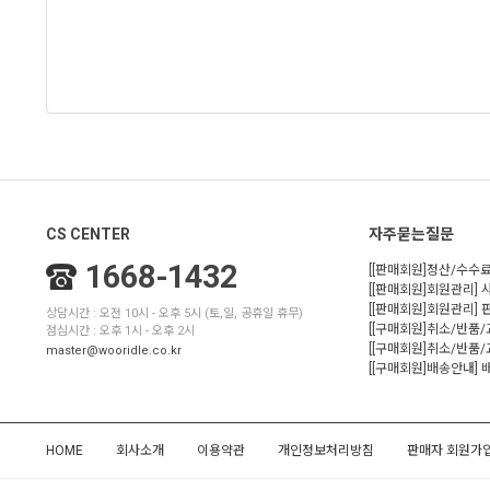
CS CENTER
자주묻는질문
1668-1432
[[판매회원]정산/수수료
[[판매회원]회원관리] 
[[판매회원]회원관리]
상담시간 : 오전 10시 - 오후 5시 (토,일, 공휴일 휴무)
[[구매회원]취소/반품
점심시간 : 오후 1시 - 오후 2시
[[구매회원]취소/반품/
master@wooridle.co.kr
[[구매회원]배송안내]
HOME
회사소개
이용약관
개인정보처리방침
판매자 회원가