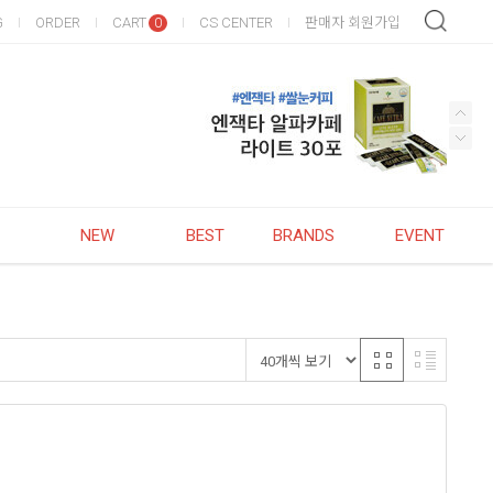
G
ORDER
CART
CS CENTER
판매자 회원가입
0
NEW
BEST
BRANDS
EVENT