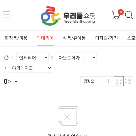
0
화장품/미용
인테리어
식품/유아동
디지털/가전
스포
0
랭킹순
개