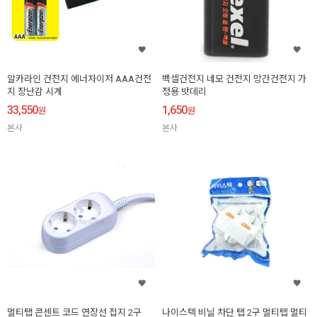
알카라인 건전지 에너자이저 AAA건전
벡셀건전지 네모 건전지 망간건전지 가
지 장난감 시계
정용 밧데리
33,550
1,650
원
원
본사
본사
멀티탭 콘센트 코드 연장선 접지 2구
나이스텍 비닐 차단 탭 2구 멀티텝 멀티