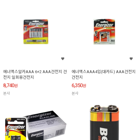
에너맥스알카AAA 6+2 AAA건전지 건
에너맥스AAA4입(대카드) AAA건전지
전지 일회용건전지
건전지
8,740
6,350
원
원
본사
본사