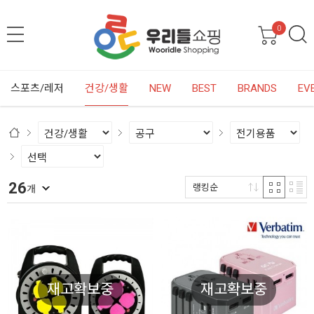
0
스포츠/레저
건강/생활
NEW
BEST
BRANDS
EV
26
랭킹순
개
재고확보중
재고확보중