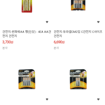
건전지-썬파워AA 행(인상) - 4EA AA건
건전지-듀라셀CM2입 C건전지 C사이즈
전지 건전지
건전지
3,730
6,690
원
원
본사
본사