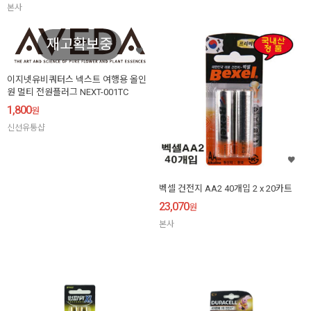
본사
재고확보중
이지넷유비쿼터스 넥스트 여행용 올인
원 멀티 전원플러그 NEXT-001TC
1,800
원
신선유통샵
벡셀 건전지 AA2 40개입 2 x 20카트
23,070
원
본사