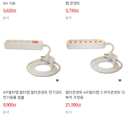
3m 10A
탭 콘센트
5,620
5,730
원
원
본사
본사
4구멀티탭 멀티텝 멀티콘센트 전기코드
멀티콘센트 6구멀티텝 스위치콘센트 다
전기용품 철물
목적 가정용
9,900
21,590
원
원
본사
본사