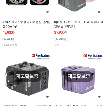
세이즈 케이스형 캠핑 케이블릴 전기릴
버바팀 4포트 QC3.0 + PD 40W 해외 여
선 20m 4구
행용 멀티어댑터
49,900
37,900
원
원
무료배송
무료배송
(주)와룡물산
본사
재고확보중
재고확보중