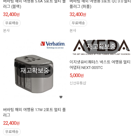
버바팀 해외 여행용 5.6A 5포트 멀티 플
버바팀 해외 여행용 3포트 QC 3.0 멀티
러그 (블랙)
플러그 (퍼플)
32,400
32,400
원
원
무료배송
무료배송
본사
본사
재고확보중
이지넷유비쿼터스 넥스트 여행용 멀티
어댑터 NEXT-005TC
재고확보중
5,000
원
신선유통샵
버바팀 해외 여행용 17W 2포트 멀티 플
러그
22,400
원
무료배송