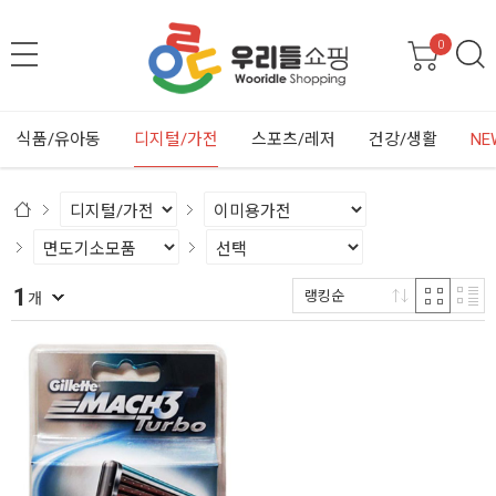
0
식품/유아동
디지털/가전
스포츠/레저
건강/생활
NE
1
랭킹순
개