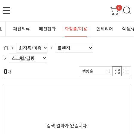
0
패션의류
패션잡화
화장품/미용
인테리어
식품/유아
0
랭킹순
개
검색 결과가 없습니다.