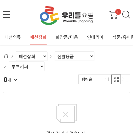
0
패션의류
패션잡화
화장품/미용
인테리어
식품/유아
0
랭킹순
개