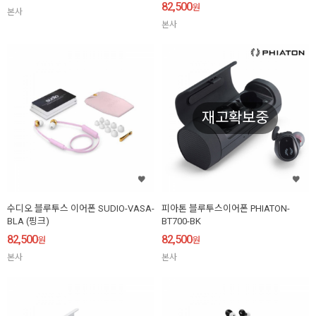
82,500
원
본사
본사
재고확보중
수디오 블루투스 이어폰 SUDIO-VASA-
피아톤 블루투스이어폰 PHIATON-
BLA (핑크)
BT700-BK
82,500
82,500
원
원
본사
본사