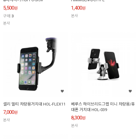
5,500
1,400
원
원
구매
3
본사
본사
셀리 멀티 차량용거치대 HOL-FLEX11
베루스 하이브리드그랩 미니 차량용/휴
대폰 거치대 HOL-039
7,000
원
8,300
원
본사
본사