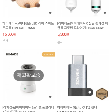
하이메이드x피터젠슨 LED 래미 스마트
[리퍼제품]하이메이드X 신일 펫가전 애
무드등 HMLIGHT-RAMY
완용 그루밍 드라이기 HSGD-SI3W
16,500
5,500
원
원
본사
본사
재고확보중
[리퍼상품]하이메이드 2in1 펫 풋클리너
하이메이드 5핀 to C타입 젠더
&마사지기 HSPPC-SI5V
HIMMGEN-DCTYPE