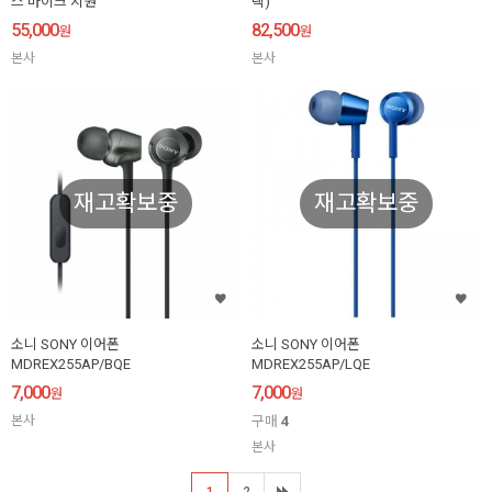
스 마이크 지원
랙)
55,000
82,500
원
원
본사
본사
재고확보중
재고확보중
소니 SONY 이어폰
소니 SONY 이어폰
MDREX255AP/BQE
MDREX255AP/LQE
7,000
7,000
원
원
본사
구매
4
본사