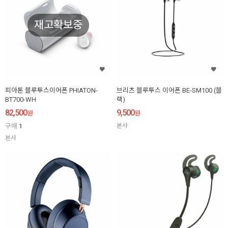
재고확보중
피아톤 블루투스이어폰 PHIATON-
브리츠 블루투스 이어폰 BE-SM100 (블
BT700-WH
랙)
82,500
9,500
원
원
구매
1
본사
본사