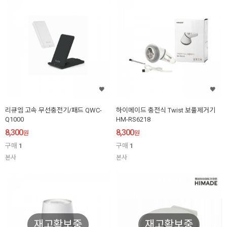
리큐엠 고속 무선충전기/패드 QWC-
하이메이드 충전식 Twist 보풀제거기
Q1000
HM-RS6218
8,300
8,300
원
원
구매
1
구매
1
본사
본사
재고확보중
재고확보중