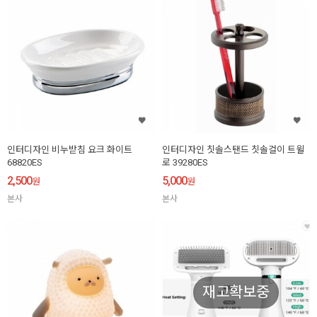
인터디자인 비누받침 요크 화이트
인터디자인 칫솔스탠드 칫솔걸이 트윌
68820ES
로 39280ES
2,500
5,000
원
원
본사
본사
재고확보중