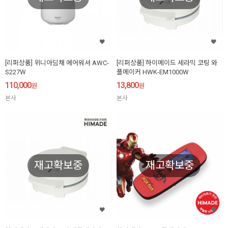
[리퍼상품] 위니아딤채 에어워셔 AWC-
[리퍼상품] 하이메이드 세라믹 코팅 와
S227W
플메이커 HWK-EM1000W
110,000
13,800
원
원
본사
본사
재고확보중
재고확보중