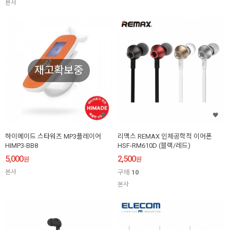
본사
재고확보중
하이메이드 스타워즈 MP3플레이어
리맥스 REMAX 인체공학적 이어폰
HIMP3-BB8
HSF-RM610D (블랙/레드)
5,000
2,500
원
원
본사
구매
10
본사