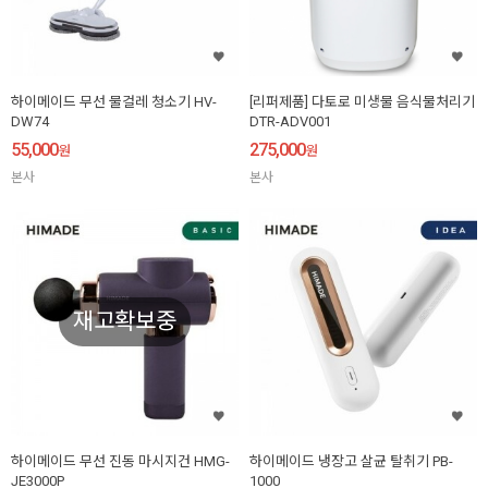
하이메이드 무선 물걸레 청소기 HV-
[리퍼제품] 다토로 미생물 음식물처리기
DW74
DTR-ADV001
55,000
275,000
원
원
본사
본사
재고확보중
하이메이드 무선 진동 마시지건 HMG-
하이메이드 냉장고 살균 탈취기 PB-
JE3000P
1000