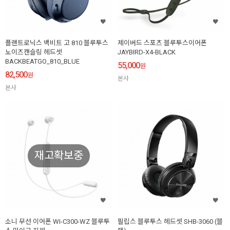
플랜트로닉스 백비트 고 810 블루투스
제이버드 스포츠 블루투스이어폰
노이즈캔슬링 헤드셋
JAYBIRD-X4-BLACK
BACKBEATGO_810_BLUE
55,000
원
82,500
원
본사
본사
재고확보중
소니 무선 이어폰 WI-C300-WZ 블루투
필립스 블루투스 헤드셋 SHB-3060 (블