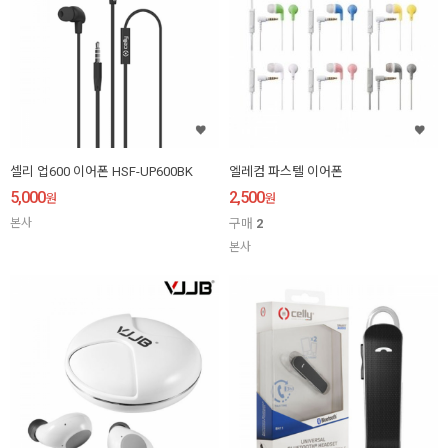
셀리 업600 이어폰 HSF-UP600BK
엘레컴 파스텔 이어폰
5,000
2,500
원
원
본사
구매
2
본사